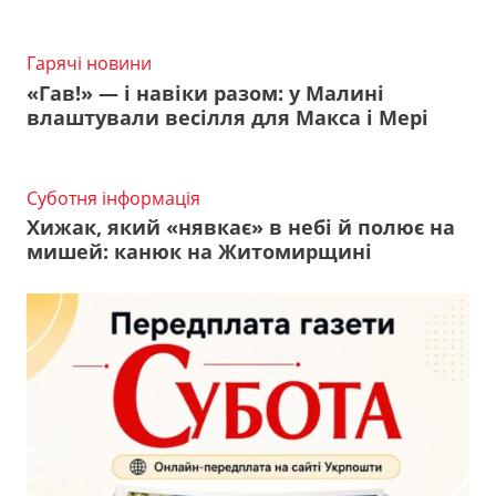
Гарячі новини
«Гав!» — і навіки разом: у Малині
влаштували весілля для Макса і Мері
Суботня інформація
Хижак, який «нявкає» в небі й полює на
мишей: канюк на Житомирщині