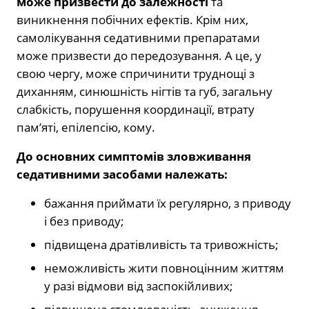
може призвести до залежності
та
виникнення побічних ефектів. Крім них,
самолікування седативними препаратами
може призвести до передозування. А це, у
свою чергу, може спричинити труднощі з
диханням, синюшність нігтів та губ, загальну
слабкість, порушення координації, втрату
пам’яті, епілепсію, кому.
До основних симптомів зловживання
седативними засобами належать:
бажання приймати їх регулярно, з приводу
і без приводу;
підвищена дратівливість та тривожність;
неможливість жити повноцінним життям
у разі відмови від заспокійливих;