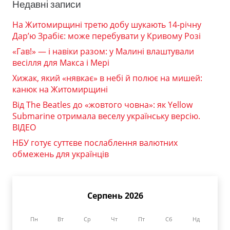
Недавні записи
На Житомирщині третю добу шукають 14-річну
Дар’ю Зрабіє: може перебувати у Кривому Розі
«Гав!» — і навіки разом: у Малині влаштували
весілля для Макса і Мері
Хижак, який «нявкає» в небі й полює на мишей:
канюк на Житомирщині
Від The Beatles до «жовтого човна»: як Yellow
Submarine отримала веселу українську версію.
ВІДЕО
НБУ готує суттєве послаблення валютних
обмежень для українців
Серпень 2026
Пн
Вт
Ср
Чт
Пт
Сб
Нд