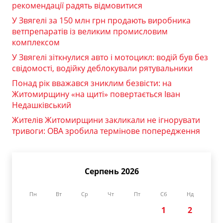
рекомендації радять відмовитися
У Звягелі за 150 млн грн продають виробника
ветпрепаратів із великим промисловим
комплексом
У Звягелі зіткнулися авто і мотоцикл: водій був без
свідомості, водійку деблокували рятувальники
Понад рік вважався зниклим безвісти: на
Житомирщину «на щиті» повертається Іван
Недашківський
Жителів Житомирщини закликали не ігнорувати
тривоги: ОВА зробила термінове попередження
Серпень 2026
Пн
Вт
Ср
Чт
Пт
Сб
Нд
1
2