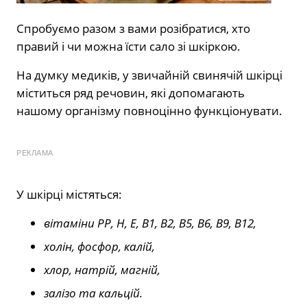
Спробуємо разом з вами розібратися, хто
правий і чи можна їсти сало зі шкіркою.
На думку медиків, у звичайній свинячій шкірці
міститься ряд речовин, які допомагають
нашому організму повноцінно функціонувати.
РЕКЛАМА
У шкірці містяться:
вітаміни РР, Н, Е, В1, В2, В5, В6, В9, В12,
холін, фосфор, калій,
хлор, натрій, магній,
залізо та кальцій.