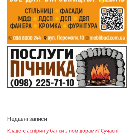
Недавні записи
Кладете аспірин у банки з помідорами? Сучасні