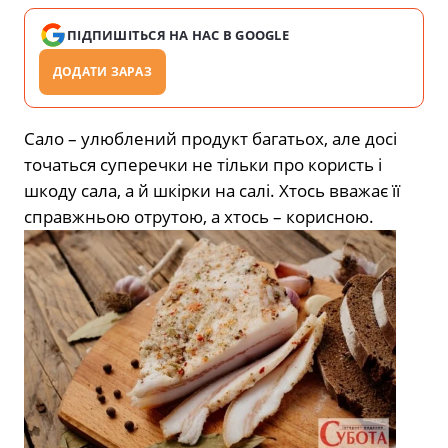
ПІДПИШІТЬСЯ НА НАС В GOOGLE
ДОДАТИ ЗАРАЗ
Сало – улюблений продукт багатьох, але досі
точаться суперечки не тільки про користь і
шкоду сала, а й шкірки на салі. Хтось вважає її
справжньою отрутою, а хтось – корисною.