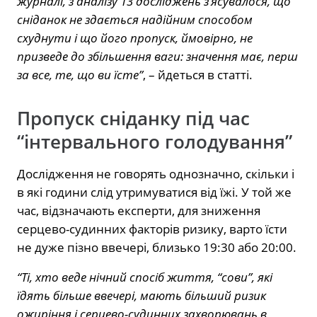
журналі, з аналізу 13 досліджень з’ясувалося, що
сніданок не здається надійним способом
схуднути і що його пропуск, ймовірно, не
призведе до збільшення ваги: значення має, перш
за все, те, що ви їсте”
, – йдеться в статті.
Пропуск сніданку під час
“інтервального голодування”
Дослідження не говорять однозначно, скільки і
в які години слід утримуватися від їжі. У той же
час, відзначають експерти, для зниження
серцево-судинних факторів ризику, варто їсти
не дуже пізно ввечері, близько 19:30 або 20:00.
“Ті, хто веде нічний спосіб життя, “сови”, які
їдять більше ввечері, мають більший ризик
ожиріння і серцево-судинних захворювань в