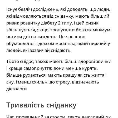
Існує безліч досліджень, які доводять, що люди,
які відмовляються від сніданку, мають більший
ризик розвитку діабету 2 типу, і цей ризик
збільшується, якщо пропускати його як мінімум
чотири дні на тиждень. Це частково
обумовлено індексом маси тіла, який нижчий у
людей, які зазвичай снідають.
Ті, хто снідає, також мають більш здорові звички
і краще самопочуття: вони менше курять,
більше рухаються, мають кращу якість життя і
сну, і менш схильні до стресу, відзначають
дієтологи
Тривалість сніданку
Час, проведений за столом, також важливий, як