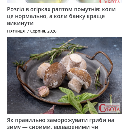
Розсіл в огірках раптом помутнів: коли
це нормально, а коли банку краще
викинути
П’ятниця, 7 Серпня, 2026
Як правильно заморожувати гриби на
зиму — сирими, відвареними чи