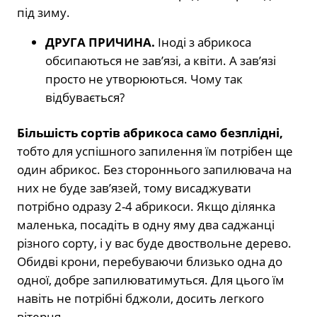
під зиму.
ДРУГА ПРИЧИНА.
Іноді з абрикоса
обсипаються не зав’язі, а квіти. А зав’язі
просто не утворюються. Чому так
відбувається?
Більшість сортів абрикоса само безплідні,
тобто для успішного запилення їм потрібен ще
один абрикос. Без стороннього запилювача на
них не буде зав’язей, тому висаджувати
потрібно одразу 2-4 абрикоси. Якщо ділянка
маленька, посадіть в одну яму два саджанці
різного сорту, і у вас буде двоствольне дерево.
Обидві крони, перебуваючи близько одна до
одної, добре запилюватимуться. Для цього їм
навіть не потрібні бджоли, досить легкого
вітерця.