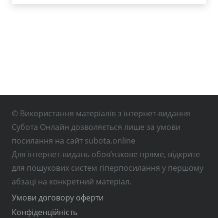
© Використання матеріалів з інтернет-видання
Субота Онлайн дозволяється лише за умови
посилання на сайт subota.online
Для інтернет-видань обов’язкове пряме, відкрите
для пошукових систем гіперпосилання у першому
абзаці на конкретний матеріал.
Умови договору оферти
Конфіденційність