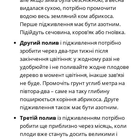
видалася сухою, потрібно промочити
водою весь земляний ком абрикоса.
Перше підживлення має бути азотним.
Підійдуть сечовина, коров’як або гноївка.
Другий полив
і підживлення потрібно
зробити через два-три тижні після
закінчення цвітіння: у жодному разі не
удобрюйте і не поливайте жодне плодове
дерево в момент цвітіння, інакше зав’язі
не буде. Промочіть грунт углиб метра на
півтора-два – саме на таку глибину
поширюється коріння абрикоса. Друге
підживлення також має бути азотним.
Третій полив
із підживленням потрібно
робити ще приблизно через місяць, коли
плоди вже стануть досить великими і