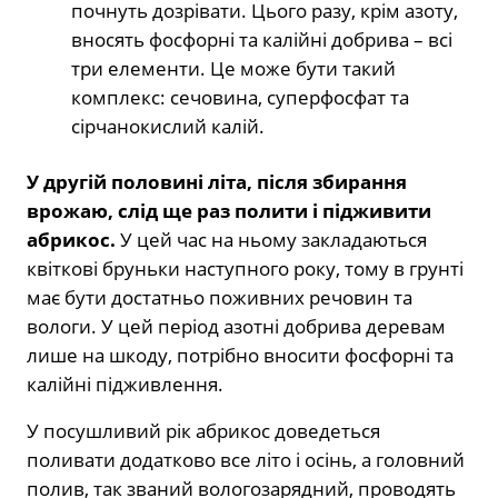
почнуть дозрівати. Цього разу, крім азоту,
вносять фосфорні та калійні добрива – всі
три елементи. Це може бути такий
комплекс: сечовина, суперфосфат та
сірчанокислий калій.
У другій половині літа, після збирання
врожаю, слід ще раз полити і підживити
абрикос.
У цей час на ньому закладаються
квіткові бруньки наступного року, тому в грунті
має бути достатньо поживних речовин та
вологи. У цей період азотні добрива деревам
лише на шкоду, потрібно вносити фосфорні та
калійні підживлення.
У посушливий рік абрикос доведеться
поливати додатково все літо і осінь, а головний
полив, так званий вологозарядний, проводять