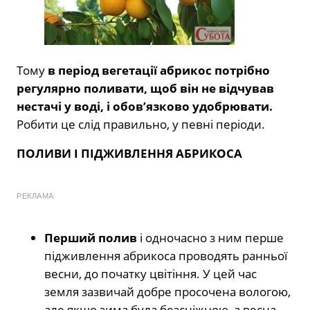
Тому
в період вегетації абрикос потрібно
регулярно поливати, щоб він не відчував
нестачі у воді, і обов’язково удобрювати.
Робити це слід правильно, у певні періоди.
ПОЛИВИ І ПІДЖИВЛЕННЯ АБРИКОСА
РЕКЛАМА
Перший полив
і одночасно з ним перше
підживлення абрикоса проводять ранньої
весни, до початку цвітіння. У цей час
земля зазвичай добре просочена вологою,
але якщо зима була безсніжною, а весна