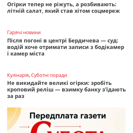
Огірки тепер не ріжуть, а розбивають:
літній салат, який став хітом соцмереж
Гарячі новини
Після погоні в центрі Бердичева — суд:
водій хоче отримати записи з бодікамер
і камер міста
Кулінарія
,
Суботні поради
Не викидайте великі огірки: зробіть
кроповий реліш — взимку банку з’їдають
за раз