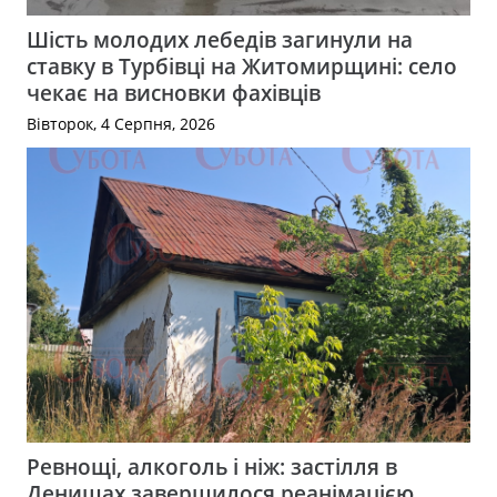
Шість молодих лебедів загинули на
ставку в Турбівці на Житомирщині: село
чекає на висновки фахівців
Вівторок, 4 Серпня, 2026
Ревнощі, алкоголь і ніж: застілля в
Денишах завершилося реанімацією