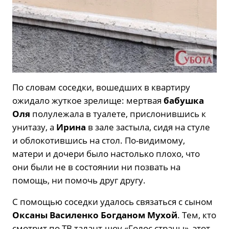
По словам соседки, вошедших в квартиру
ожидало жуткое зрелище: мертвая
бабушка
Оля
полулежала в туалете, прислонившись к
унитазу, а
Ирина
в зале застыла, сидя на стуле
и облокотившись на стол. По-видимому,
матери и дочери было настолько плохо, что
они были не в состоянии ни позвать на
помощь, ни помочь друг другу.
С помощью соседки удалось связаться с сыном
Оксаны Василенко
Богданом Мухой
. Тем, кто
смотрит по ТВ талант-шоу «Голос страны», этот