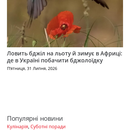
Ловить бджіл на льоту й зимує в Африці:
де в Україні побачити бджолоїдку
П’ятниця, 31 Липня, 2026
Популярні новини
Кулінарія
,
Суботні поради