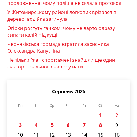
продовження: чому поліція не склала протокол
У Житомирському районі легковик врізався в
дерево: водійка загинула
Огірки ростуть гачком: чому не варто одразу
сипати калій під кущі
Черняхівська громада втратила захисника
Олександра Капустіна
Не тільки їжа і спорт: вчені знайшли ще один
фактор повільного набору ваги
Серпень 2026
Пн
Вт
Ср
Чт
Пт
Сб
Нд
1
2
3
4
5
6
7
8
9
10
11
12
13
14
15
16