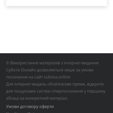
© Використання матеріалів з інтернет-видання
Субота Онлайн дозволяється лише за умови
посилання на сайт subota.online
Для інтернет-видань обов’язкове пряме, відкрите
для пошукових систем гіперпосилання у першому
абзаці на конкретний матеріал.
Умови договору оферти