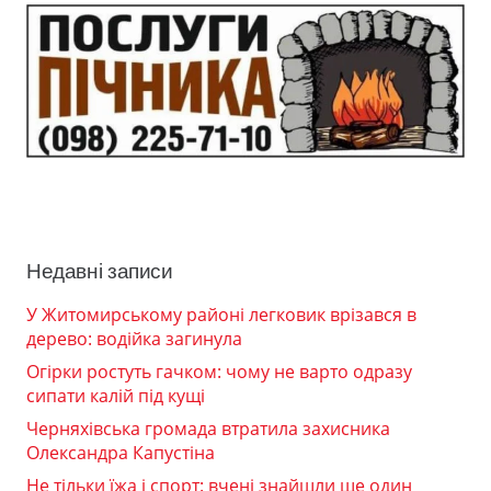
Недавні записи
У Житомирському районі легковик врізався в
дерево: водійка загинула
Огірки ростуть гачком: чому не варто одразу
сипати калій під кущі
Черняхівська громада втратила захисника
Олександра Капустіна
Не тільки їжа і спорт: вчені знайшли ще один