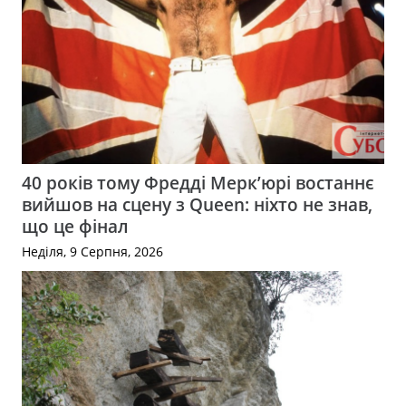
40 років тому Фредді Мерк’юрі востаннє
вийшов на сцену з Queen: ніхто не знав,
що це фінал
Неділя, 9 Серпня, 2026