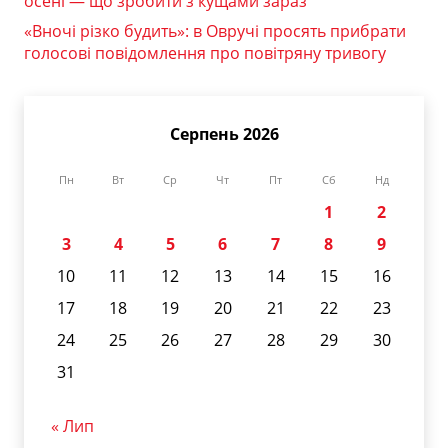
осені — що зробити з кущами зараз
«Вночі різко будить»: в Овручі просять прибрати
голосові повідомлення про повітряну тривогу
Серпень 2026
Пн
Вт
Ср
Чт
Пт
Сб
Нд
1
2
3
4
5
6
7
8
9
10
11
12
13
14
15
16
17
18
19
20
21
22
23
24
25
26
27
28
29
30
31
« Лип