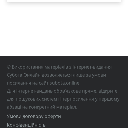
© Використання матеріалів з інтернет-видання
Субота Онлайн дозволяється лише за умови
посилання на сайт subota.online
Для інтернет-видань обов’язкове пряме, відкрите
для пошукових систем гіперпосилання у першому
абзаці на конкретний матеріал.
Умови договору оферти
Конфіденційність