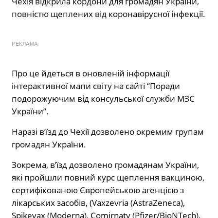
Чехія відкрила кордони для громадян України,
повністю щеплених від коронавірусної інфекції.
РЕКЛАМА
Про це йдеться в оновленій інформації
інтерактивної мапи світу на сайті “Поради
подорожуючим від консульської служби МЗС
України”.
Наразі в’їзд до Чехії дозволено окремим групам
громадян України.
Зокрема, в’їзд дозволено громадянам України,
які пройшли повний курс щеплення вакциною,
сертифікованою Європейською агенцією з
лікарських засобів, (Vaxzevria (AstraZeneca),
Spikevax (Moderna), Comirnaty (Pfizer/BioNTech),