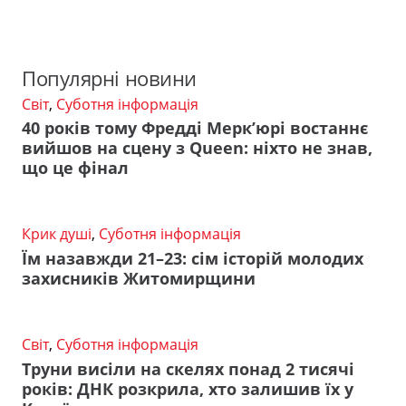
Популярні новини
Світ
,
Суботня інформація
40 років тому Фредді Мерк’юрі востаннє
вийшов на сцену з Queen: ніхто не знав,
що це фінал
Крик душі
,
Суботня інформація
Їм назавжди 21–23: сім історій молодих
захисників Житомирщини
Світ
,
Суботня інформація
Труни висіли на скелях понад 2 тисячі
років: ДНК розкрила, хто залишив їх у