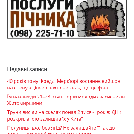
Недавні записи
40 років тому Фредді Мерк’юрі востаннє вийшов
на сцену з Queen: ніхто не знав, що це фінал
Їм назавжди 21–23: сім історій молодих захисників
Житомирщини
Труни висіли на скелях понад 2 тисячі років: ДНК
розкрила, хто залишив їх у Китаї
Полуниця вже без ягід? Не залишайте її так до