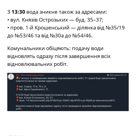
З
13:30
вода зникне також за адресами:
• вул. Князів Острозьких — буд. 35–37;
• пров. 1-й Крошенський — ділянка від №35/19
до №53/46 та від №30а до №54/46.
Комунальники обіцяють: подачу води
відновлять одразу після завершення всіх
відновлювальних робіт.