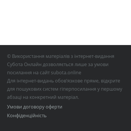
© Використання матеріалів з інтернет-видання
Субота Онлайн дозволяється лише за умови
посилання на сайт subota.online
Для інтернет-видань обов’язкове пряме, відкрите
для пошукових систем гіперпосилання у першому
абзаці на конкретний матеріал.
Умови договору оферти
Конфіденційність