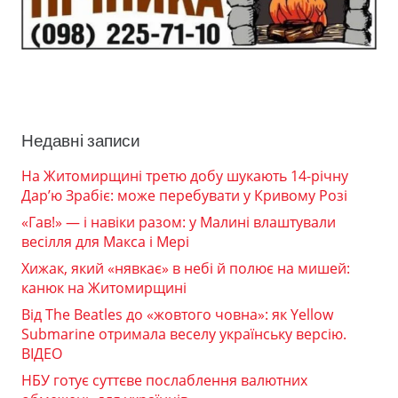
Недавні записи
На Житомирщині третю добу шукають 14-річну
Дар’ю Зрабіє: може перебувати у Кривому Розі
«Гав!» — і навіки разом: у Малині влаштували
весілля для Макса і Мері
Хижак, який «нявкає» в небі й полює на мишей:
канюк на Житомирщині
Від The Beatles до «жовтого човна»: як Yellow
Submarine отримала веселу українську версію.
ВІДЕО
НБУ готує суттєве послаблення валютних