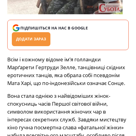
ПІДПИШІТЬСЯ НА НАС В GOOGLE
ДОДАТИ ЗАРАЗ
Всім і кожному відоме ім’я голландки
Марґарети Гертруди Зелле, танцівниці східних
еротичних танців, яка обрала собі псевдонім
Мата Харі, що по-індонезійськи означає Сонце.
Вона стала однією з найвідоміших жінок-
спокусниць часів Першої світової війни,
символом використання жіночих чар в
інтересах секретних служб. Завдяки мистецтву
кіно гучна посмертна слава «фатальної жінки»
набула всесвітнього масштабу, особливо після