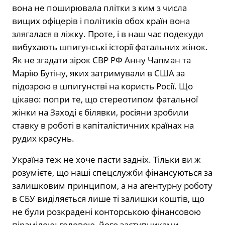
вона не поширювала плітки з ким з числа
вищих офіцерів і політиків обох країн вона
злягалася в ліжку. Проте, і в наш час подекуди
вибухають шпигунські історії фатальних жінок.
Як не згадати зірок СВР РФ Анну Чапман та
Марію Бутіну, яких затримували в США за
підозрою в шпигунстві на користь Росії. Що
цікаво: попри те, що стереотипом фатальної
жінки на Заході є білявки, росіяни зробили
ставку в роботі в капіталістичних країнах на
рудих красунь.
Україна теж не хоче пасти задніх. Тільки ви ж
розумієте, що наші спецслужби фінансуються за
залишковим принципом, а на агентурну роботу
в СБУ виділяється лише ті залишки коштів, що
не були розкрадені конторською фінансовою
пірамідою: головою, його заступниками,