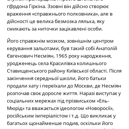
г@рдона Гіркіна. Ззовні він дійсно створює
враження «справжнього полковника», але в
дійсності це велика безмозка лялька, яку
смикають за ниточки зацікавлені особи.
Його справжнім мозком, зовнішнім центром
керування зальотами, був такий собі Анатолій
Євгенович Несміян, 1965 року народження,
уродженець села Красилівка колишнього
Ставищенського району Київської області. Після
закінчення середньої школи, його батьки
продали хату і переїхали до Москви, де Несміян
розпочав своє доросле життя. Наразі виступає у
соціальних мережах під прізвиськом «Ель-
Мюрід» та вважається ідеологом «Новоросії»,
російським імперіалістом і т.д. Що викликає у
багатьох щонайменше подив, оскільки його