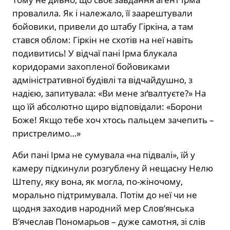
провалила. Як і належало, її заарештували
бойовики, привели до штабу Гіркіна, а там
стався облом: Гіркін не схотів на неї навіть
подивитись! У відчаї пані Ірма блукала
коридорами захопленої бойовиками
адміністративної будівлі та відчайдушно, з
надією, запитувала: «Ви мене зґвалтуєте?» На
що їй абсолютно щиро відповідали: «Борони
Боже! Якщо тебе хоч хтось пальцем зачепить –
пристрелимо…»
Аби пані Ірма не сумувала «на підвалі», їй у
камеру підкинули розгублену й нещасну Нелю
Штепу, яку вона, як могла, по-жіночому,
морально підтримувала. Потім до неї чи не
щодня заходив народний мер Слов’янська
В’ячеслав Пономарьов – дуже самотня, зі слів