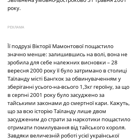
року.
РЕКЛАМА
Її подрузі Вікторії Мамонтової пощастило
значно менше: залишившись на волі, вона не
зробила для себе належних висновки – 28
вересня 2000 року її було затримано в столиці
Таїланду місті Бангкок за обвинуваченням у
зберіганні усього-на-всього 1,3кг героїну, за що
в серпні 2001 року було засуджено за
тайськими законами до смертної кари. Кажуть,
що за всю історію Таїланду лише двом
засудженим до страти за наркотики пощастило
отримати помилування від тайського короля.
Завдяки величезній роботі усієї української