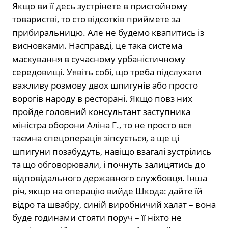
Якщо ви її десь зустрінете в пристойному
товаристві, то сто відсотків приймете за
прибиральницю. Але не будемо квапитись із
висновками. Насправді, це така система
маскування в сучасному урбаністичному
середовищі. Уявіть собі, що треба підслухати
важливу розмову двох шпигунів або просто
ворогів народу в ресторані. Якщо повз них
пройде головний консультант заступника
міністра оборони Аліна Г., то не просто вся
таємна спецоперація зіпсується, а ще ці
шпигуни позабудуть, навіщо взагалі зустрілись
та що обговорювали, і почнуть залицятись до
відповідального державного службовця. Інша
річ, якщо на операцію вийде Шкода: дайте їй
відро та швабру, синій виробничий халат – вона
буде годинами стояти поруч – її ніхто не