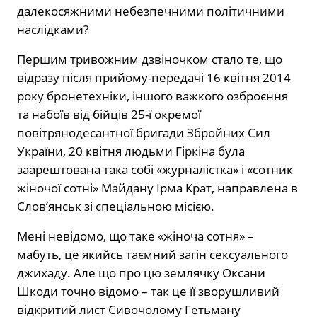
далекосяжними небезпечними політичними
наслідками?
Першим тривожним дзвіночком стало те, що
відразу після прийому-передачі 16 квітня 2014
року бронетехніки, іншого важкого озброєння
та набоїв від бійців 25-ї окремої
повітрянодесантної бригади Збройних Сил
України, 20 квітня людьми Гіркіна була
заарештована така собі «журналістка» і «сотник
жіночої сотні» Майдану Ірма Крат, направлена в
Слов’янськ зі спеціальною місією.
Мені невідомо, що таке «жіноча сотня» –
мабуть, це якийсь таємний загін сексуального
джихаду. Але що про цю землячку Оксани
Шкоди точно відомо – так це її зворушливий
відкритий лист Сивочолому Гетьману