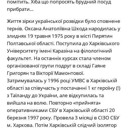
помітить. Хіба що попросять брудний посуд
прибрати…
Життя зірки української розвідки було сповнене
тернів. Оксана Анатоліївна Шкода народилась у
злиднях 19 травня 1975 року в місті Пирятин
Полтавської області. Поступила до Харківського
Університету імені Каразіна на філологічний
факультет. На останніх курсах стала членом
організованої групи подруг в складі Гаяне
Григорян та Вікторії Мамонтової.
Затримувалась у 1996 році УМВС в Харківській
області за співучасть у постачанні 1 кг героїну (!)
з Таїланду до України, але відкупилась та
вийшла на волю. Повторно «прийнята»
оперативниками СБУ в Харківській області 20
березня 1997 року. Провела 3 місяці в СІЗО СБУ
м. Харкова. Потім Харківській слідчий ізолятор