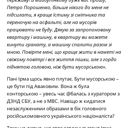
Петро Порошенко, більше нікого до мене не
підсилати, я краще їстиму зі смітника та
переночую на асфальті, але на мусорів
працювати не буду. Дякую за запропоновану
квартиру і машину, в квартиру ви можете
кинути гранату, а машину спалити разом зі
мною. Повірте мені, що краще жити в наметі на
свіжому повітрі і все життя пішки, але з гордо
піднятою головою, ніж бути мусорською
».
Пані Ірма щось явно плутає. Бути мусорською –
це бути під Аваковим. Вона ж була
конторською – увесь час @балась з куратором з
ДЗНД СБУ, а не з МВС. Навіщо ж кидатися
незаслуженими образами в бік головного
російськомовного українського націоналіста?
Тому не дивно, що своє завдання агент Ірма