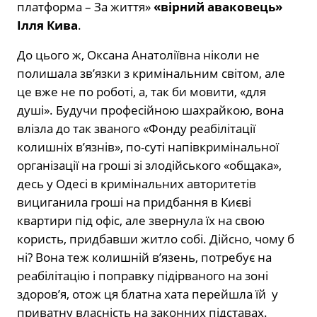
платформа – За життя»
«вірний аваковець»
Ілля Кива
.
До цього ж, Оксана Анатоліївна ніколи не
полишала зв’язки з кримінальним світом, але
це вже не по роботі, а, так би мовити, «для
душі». Будучи професійною шахрайкою, вона
влізла до так званого «Фонду реабілітації
колишніх в’язнів», по-суті напівкримінальної
організації на гроші зі злодійського «общака»,
десь у Одесі в кримінальних авторитетів
вициганила гроші на придбання в Києві
квартири під офіс, але звернула їх на свою
користь, придбавши житло собі. Дійсно, чому б
ні? Вона теж колишній в’язень, потребує на
реабілітацію і поправку підірваного на зоні
здоров’я, отож ця блатна хата перейшла їй у
приватну власність на законних підставах.