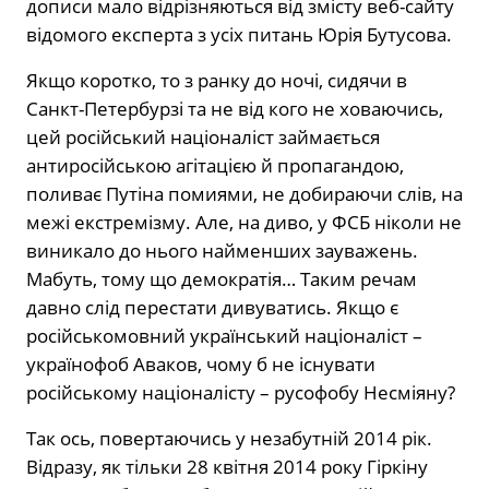
дописи мало відрізняються від змісту веб-сайту
відомого експерта з усіх питань Юрія Бутусова.
Якщо коротко, то з ранку до ночі, сидячи в
Санкт-Петербурзі та не від кого не ховаючись,
цей російський націоналіст займається
антиросійською агітацією й пропагандою,
поливає Путіна помиями, не добираючи слів, на
межі екстремізму. Але, на диво, у ФСБ ніколи не
виникало до нього найменших зауважень.
Мабуть, тому що демократія… Таким речам
давно слід перестати дивуватись. Якщо є
російськомовний український націоналіст –
українофоб Аваков, чому б не існувати
російському націоналісту – русофобу Несміяну?
Так ось, повертаючись у незабутній 2014 рік.
Відразу, як тільки 28 квітня 2014 року Гіркіну