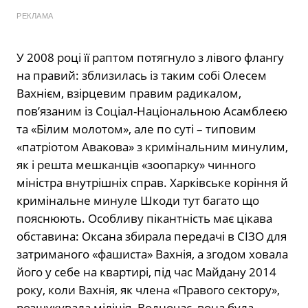
РЕКЛАМА
У 2008 році її раптом потягнуло з лівого флангу
на правий: зблизилась із таким собі Олесем
Вахнієм, взірцевим правим радикалом,
пов’язаним із Соціал-Національною Асамблеєю
та «Білим молотом», але по суті – типовим
«патріотом Авакова» з кримінальним минулим,
як і решта мешканців «зоопарку» чинного
міністра внутрішніх справ. Харківське коріння й
кримінальне минуле Шкоди тут багато що
пояснюють. Особливу пікантність має цікава
обставина: Оксана збирала передачі в СІЗО для
затриманого «фашиста» Вахнія, а згодом ховала
його у себе на квартирі, під час Майдану 2014
року, коли Вахнія, як члена «Правого сектору»,
розшукувала міліція. Водночас, вона була