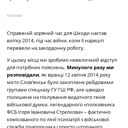
РЕКЛАМА
Справжній зоряний час для Шкоди настав
влітку 2014, під час війни, коли її нарешті
перевели на закордонну роботу.
У цьому місці ми зробимо невеличкий відступ
для потрібних пояснень.
Минулого разу ми
розповідали
, як вранці 12 квітня 2014 року
місто Слов’янськ було захоплене рейдовими
групами спецназу ГУ ГШ РФ, але швидко
полишене на піклування видатного генія
військової думки, легендарного «полковника
ФСБ Ігоря Івановича Стрєлкова» – фактично
комісованого по лінії психіатрії з військової
служби прапорщика і просто штопаного