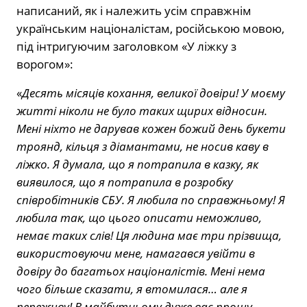
написаний, як і належить усім справжнім
українським націоналістам, російською мовою,
під інтригуючим заголовком «У ліжку з
ворогом»:
«
Десять місяців кохання, великої довіри! У моєму
житті ніколи не було таких щирих відносин.
Мені ніхто не дарував кожен божий день букети
троянд, кільця з діамантами, не носив каву в
ліжко. Я думала, що я потрапила в казку, як
виявилося, що я потрапила в розробку
співробітників СБУ. Я любила по справжньому! Я
любила так, що цього описати неможливо,
немає таких слів! Ця людина має три прізвища,
використовуючи мене, намагався увійти в
довіру до багатьох націоналістів. Мені нема
чого більше сказати, я втомилася… але я
переживу! В майбутньому дуже вас прошу,