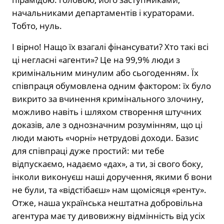
начальниками департаментів і кураторами.
Тобто, нуль.
І вірно! Нащо їх взагалі фінансувати? Хто такі всі
ці негласні «агенти»? Це на 99,9% люди з
кримінальним минулим або сьогоденням. Їх
співпраця обумовлена одним фактором: їх було
викрито за вчинення кримінального злочину,
можливо навіть і шляхом створення штучних
доказів, але з однозначним розумінням, що ці
люди мають «чорні» нетрудові доходи. Базис
для співпраці дуже простий: ми тебе
відпускаємо, надаємо «дах», а ти, зі свого боку,
інколи виконуєш наші доручення, якими б вони
не були, та «відстібаєш» нам щомісяця «ренту».
Отже, наша українська нештатна добровільна
агентура має ту дивовижну відмінність від усіх