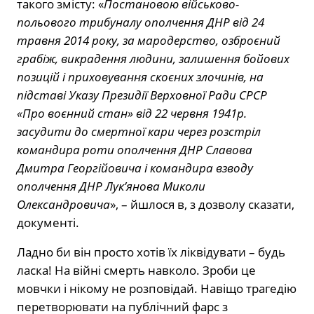
такого змісту: «
Постановою військово-
польового трибуналу ополчення ДНР від 24
травня 2014 року, за мародерство, озброєний
грабіж, викрадення людини, залишення бойових
позицій і приховування скоєних злочинів, на
підставі Указу Президії Верховної Ради СРСР
«Про воєнний стан» від 22 червня 1941р.
засудити до смертної кари через розстріл
командира роти ополчення ДНР Славова
Дмитра Георгійовича і командира взводу
ополчення ДНР Лук’янова Миколи
Олександровича
», – йшлося в, з дозволу сказати,
документі.
Ладно би він просто хотів їх ліквідувати – будь
ласка! На війні смерть навколо. Зроби це
мовчки і нікому не розповідай. Навіщо трагедію
перетворювати на публічний фарс з