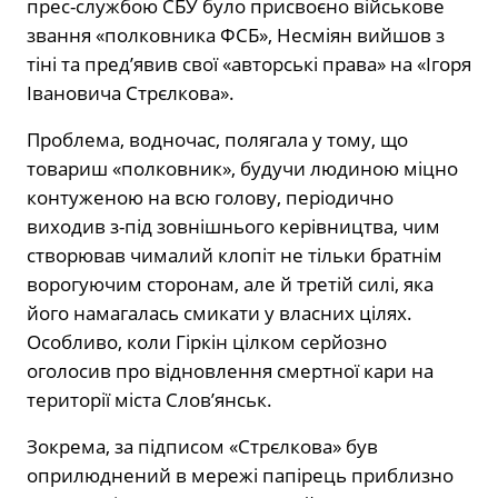
прес-службою СБУ було присвоєно військове
звання «полковника ФСБ», Несміян вийшов з
тіні та пред’явив свої «авторські права» на «Ігоря
Івановича Стрєлкова».
Проблема, водночас, полягала у тому, що
товариш «полковник», будучи людиною міцно
контуженою на всю голову, періодично
виходив з-під зовнішнього керівництва, чим
створював чималий клопіт не тільки братнім
ворогуючим сторонам, але й третій силі, яка
його намагалась смикати у власних цілях.
Особливо, коли Гіркін цілком серйозно
оголосив про відновлення смертної кари на
території міста Слов’янськ.
Зокрема, за підписом «Стрєлкова» був
оприлюднений в мережі папірець приблизно