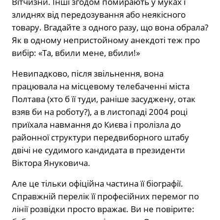
Вітчизни. Інші згодом помирають у муках і
злиднях від передозування або неякісного
товару. Вгадайте з одного разу, що вона обрала?
Як в одному непристойному анекдоті теж про
вибір: «Та, вбили мене, вбили!»
Невипадково, після звільнення, вона
працювала на місцевому телебаченні міста
Полтава (хто б її туди, раніше засуджену, отак
взяв би на роботу?), а в листопаді 2004 році
приїхала навмання до Києва і пролізла до
районної структури передвиборного штабу
двічі не судимого кандидата в президенти
Віктора Януковича.
Але це тільки офіційна частина її біографії.
Справжній перелік її професійних перемог по
лінії розвідки просто вражає. Ви не повірите: