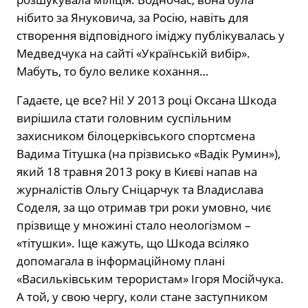
нібито за Януковича, за Росію, навіть для
створення відповідного іміджу публікувалась у
Медведчука на сайті «Українській вибір».
Мабуть, то було велике кохання…
Гадаєте, це все? Ні! У 2013 році Оксана Шкода
вирішила стати головним суспільним
захисником білоцерківського спортсмена
Вадима Тітушка (на прізвисько «Вадік Румин»),
який 18 травня 2013 року в Києві напав на
журналістів Ольгу Сніцарчук та Владислава
Соделя, за що отримав три роки умовно, чиє
прізвище у множині стало неологізмом –
«тітушки». Іще кажуть, що Шкода всіляко
допомагала в інформаційному плані
«Васильківським терористам» Ігоря Мосійчука.
А той, у свою чергу, коли стане заступником