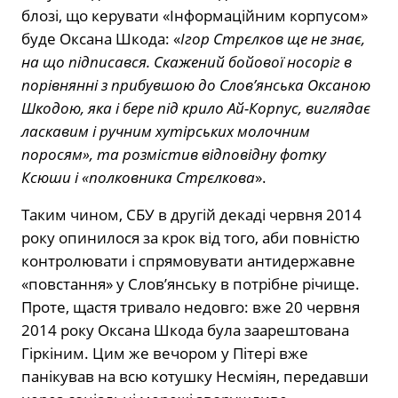
блозі, що керувати «Інформаційним корпусом»
буде Оксана Шкода: «
Ігор Стрєлков ще не знає,
на що підписався. Скажений бойової носоріг в
порівнянні з прибувшою до Слов’янська Оксаною
Шкодою, яка і бере під крило Ай-Корпус, виглядає
ласкавим і ручним хутірських молочним
поросям», та розмістив відповідну фотку
Ксюши і «полковника Стрєлкова
».
Таким чином, СБУ в другій декаді червня 2014
року опинилося за крок від того, аби повністю
контролювати і спрямовувати антидержавне
«повстання» у Слов’янську в потрібне річище.
Проте, щастя тривало недовго: вже 20 червня
2014 року Оксана Шкода була заарештована
Гіркіним. Цим же вечором у Пітері вже
панікував на всю котушку Несміян, передавши