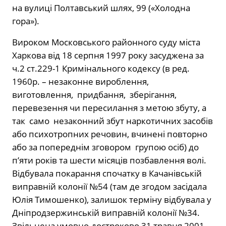
на вулиці Полтавський шлях, 99 («Холодна
гора»).
Вироком Московського районного суду міста
Харкова від 18 серпня 1997 року засуджена за
ч.2 ст.229-1 Кримінального кодексу (в ред.
1960р. – незаконне вироблення,
виготовлення, придбання, зберігання,
перевезення чи пересилання з метою збуту, а
так само незаконний збут наркотичних засобів
або психотропних речовин, вчинені повторно
або за попереднім зговором групою осіб) до
п’яти років та шести місяців позбавлення волі.
Відбувала покарання спочатку в Качанівській
виправній колонії №54 (там де згодом засідала
Юлія Тимошенко), залишок терміну відбувала у
Дніпродзержинській виправній колонії №34.
Звільнена умовно-достроково 31 травня 2001