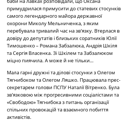
баби на лавках розповідали, що Оксана
примудрилася примусити до статевих стосунків
самого легендарного майора державної
охорони Миколу Мельниченка, з яким
перебувала тривалий час на зв’язку. Втерлася в
довіру до депутатів і близьких соратників Юлії
Тимошенко – Романа Забзалюка, Андрія Шкіля
та Сергія Власенка. Зі Шкілем та Забзалюком
міцно пиячила. А може й не тільки…
Мала гарні дружні та ділові стосунки з Олегом
Тягнибоком та Олегом Ляшко. Працювала прес-
секретарем голови ПСПУ Наталії Вітренко. Була
зв’язковою між прогресивними соціалістами та
«Свободою» Тягнибока з питань організації
спільних провокацій та взаємного побиття
активістів.