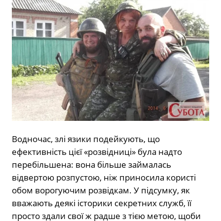
Водночас, злі язики подейкують, що
ефективність цієї «розвідниці» була надто
перебільшена: вона більше займалась
відвертою розпустою, ніж приносила користі
обом ворогуючим розвідкам. У підсумку, як
вважають деякі історики секретних служб, її
просто здали свої ж радше з тією метою, щоби