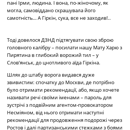
пані Ірми, людина. І вона, по-жіночому, як
могла, самовіддано скрашувала його
самотність… А Гіркін, сука, все не заходив!..
Тоді довелося ДЗНД підтягувати свою зброю
головного калібру – посилати нашу Мату Харю з
Пирятина в глибокий ворожий тил – у
Слов’янськ, до цнотливого аїда Гіркіна.
Шлях до штабу ворога видався дуже
звивистим: спочатку до Москви, де потрібно
було отримати рекомендації, або, якщо хочете
називати речі своїми іменами – пароль для
зустрічі з подвійним агентом-провокатором
Несміяном, від нього отримати наступні
рекомендації для продовження подорожі через
Ростов і далі партизанськими стежками з боями