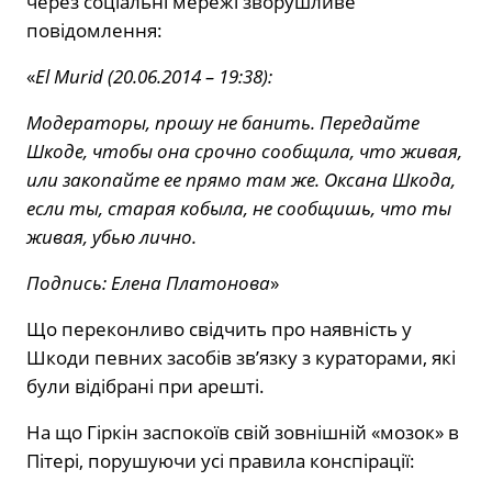
через соціальні мережі зворушливе
повідомлення:
«
El Murid (20.06.2014 – 19:38):
Модераторы, прошу не банить. Передайте
Шкоде, чтобы она срочно сообщила, что живая,
или закопайте ее прямо там же. Оксана Шкода,
если ты, старая кобыла, не сообщишь, что ты
живая, убью лично.
Подпись: Елена Платонова
»
Що переконливо свідчить про наявність у
Шкоди певних засобів зв’язку з кураторами, які
були відібрані при арешті.
На що Гіркін заспокоїв свій зовнішній «мозок» в
Пітері, порушуючи усі правила конспірації: