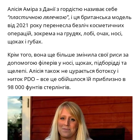
Алісія Аміра з Данії з гордістю називає себе
“пластичною лялечкою”
, і ця британська модель
від 2021 року перенесла безліч косметичних
операцій, зокрема на грудях, лобі, очах, носі,
щоках і губах.
Крім того, вона ще більше змінила свої риси за
допомогою філерів у носі, щоках, підборідді та
щелепі. Алісія також не цурається ботоксу і
ниток PDO – все це обійшлося їй приблизно в
98 000 фунтів стерлінгів.