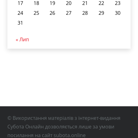
17
18
19
20
21
22
23
24
25
26
27
28
29
30
31
« Лип
© Використання матеріалів з інтернет-видання
Субота Онлайн дозволяється лише за умови
посилання на сайт subota.online