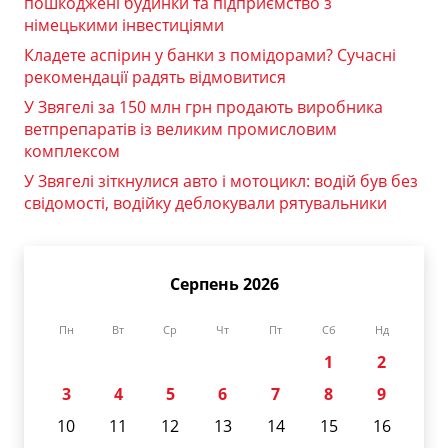
пошкоджені будинки та підприємство з
німецькими інвестиціями
Кладете аспірин у банки з помідорами? Сучасні
рекомендації радять відмовитися
У Звягелі за 150 млн грн продають виробника
ветпрепаратів із великим промисловим
комплексом
У Звягелі зіткнулися авто і мотоцикл: водій був без
свідомості, водійку деблокували рятувальники
Серпень 2026
Пн
Вт
Ср
Чт
Пт
Сб
Нд
1
2
3
4
5
6
7
8
9
10
11
12
13
14
15
16