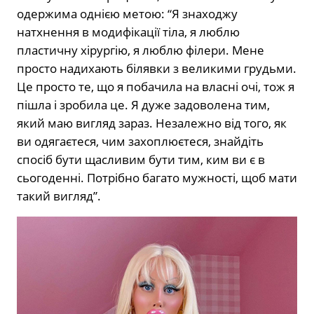
одержима однією метою: “Я знаходжу
натхнення в модифікації тіла, я люблю
пластичну хірургію, я люблю філери. Мене
просто надихають білявки з великими грудьми.
Це просто те, що я побачила на власні очі, тож я
пішла і зробила це. Я дуже задоволена тим,
який маю вигляд зараз. Незалежно від того, як
ви одягаєтеся, чим захоплюєтеся, знайдіть
спосіб бути щасливим бути тим, ким ви є в
сьогоденні. Потрібно багато мужності, щоб мати
такий вигляд”.