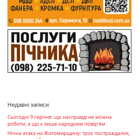
Недавні записи
Сьогодні 9 серпня: що насправді не можна
робити, а що є лише народним повір’ям
Нічна атака на Житомирщину: троє постраждалих,