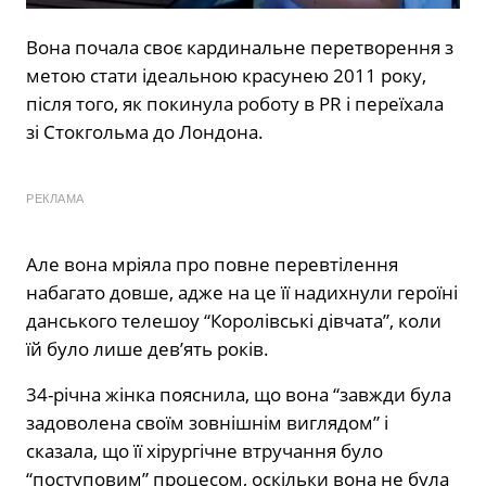
Вона почала своє кардинальне перетворення з
метою стати ідеальною красунею 2011 року,
після того, як покинула роботу в PR і переїхала
зі Стокгольма до Лондона.
РЕКЛАМА
Але вона мріяла про повне перевтілення
набагато довше, адже на це її надихнули героїні
данського телешоу “Королівські дівчата”, коли
їй було лише дев’ять років.
34-річна жінка пояснила, що вона “завжди була
задоволена своїм зовнішнім виглядом” і
сказала, що її хірургічне втручання було
“поступовим” процесом, оскільки вона не була