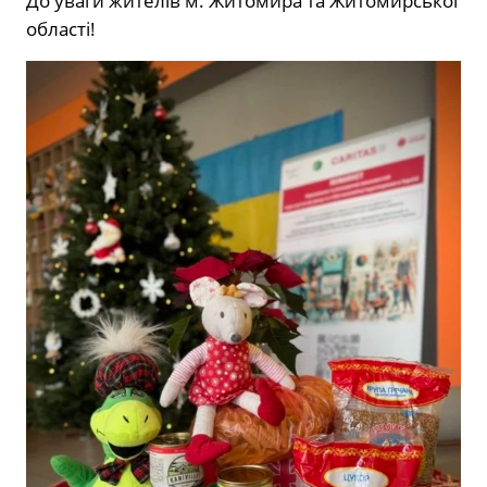
До уваги жителів м. Житомира та Житомирської
області!