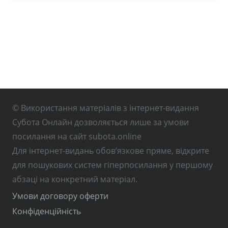
© Використання матеріалів з інтернет-видання
Субота Онлайн дозволяється лише за умови
посилання на сайт subota.online
Для інтернет-видань обов’язкове пряме, відкрите
для пошукових систем гіперпосилання у першому
абзаці на конкретний матеріал.
Умови договору оферти
Конфіденційність