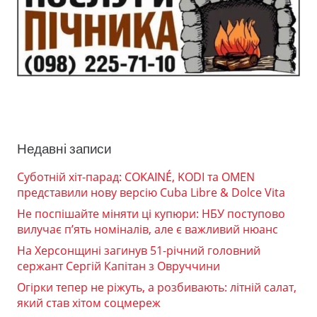
Недавні записи
Суботній хіт-парад: COKAINÉ, KODI та OMEN
представили нову версію Cuba Libre & Dolce Vita
Не поспішайте міняти ці купюри: НБУ поступово
вилучає п’ять номіналів, але є важливий нюанс
На Херсонщині загинув 51-річний головний
сержант Сергій Капітан з Овруччини
Огірки тепер не ріжуть, а розбивають: літній салат,
який став хітом соцмереж