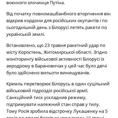
воєнного злочинця Путіна.
Від початку повномашбанбного вторгнення він
відкрив кордони для російських окупантів і по
сьогоднішній день з Білорусі летять ракети по
українській землі.
Встановлено, що 23 травня ракетний удар по
місту Коростень, Житомирської області. Згідно
моніторингу військової активності Білорусі із
аеродрому в Барановичах у цей час було двічі
було здійснено вильоти винищувачів.
Кремль перетворює Білорусь в один суцільний
військовий підрозділ російської армії.
Санкційний тиск ускладнив режиму,
підтримувати належний стан справ у тилу.
Тому Росія зробила відстрочку Лукашенку на 5
років по оплаті боргів за кредитами. Ці гроші