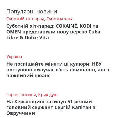
Популярні новини
Суботній хіт-парад
,
Суботня кава
Суботній хіт-парад: COKAINÉ, KODI та
OMEN представили нову версію Cuba
Libre & Dolce Vita
Україна
Не поспішайте міняти ці купюри: НБУ
поступово вилучає п’ять номіналів, але є
важливий нюанс
Гарячі новини
,
Крик душі
На Херсонщині загинув 51-річний
головний сержант Сергій Капітан з
Овруччини