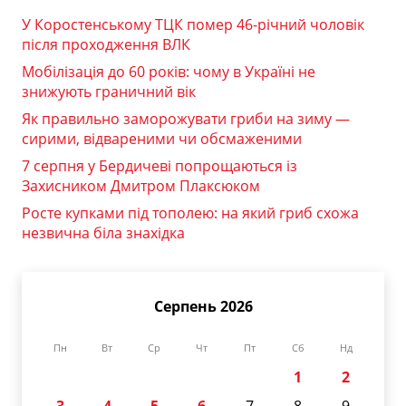
У Коростенському ТЦК помер 46-річний чоловік
після проходження ВЛК
Мобілізація до 60 років: чому в Україні не
знижують граничний вік
Як правильно заморожувати гриби на зиму —
сирими, відвареними чи обсмаженими
7 серпня у Бердичеві попрощаються із
Захисником Дмитром Плаксюком
Росте купками під тополею: на який гриб схожа
незвична біла знахідка
Серпень 2026
Пн
Вт
Ср
Чт
Пт
Сб
Нд
1
2