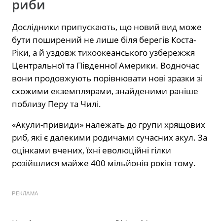
риби
Дослідники припускають, що новий вид може
бути поширений не лише біля берегів Коста-
Ріки, а й уздовж тихоокеанського узбережжя
Центральної та Південної Америки. Водночас
вони продовжують порівнювати нові зразки зі
схожими екземплярами, знайденими раніше
поблизу Перу та Чилі.
«Акули-привиди» належать до групи хрящових
риб, які є далекими родичами сучасних акул. За
оцінками вчених, їхні еволюційні гілки
розійшлися майже 400 мільйонів років тому.
РЕКЛАМА