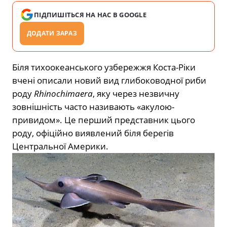
ПІДПИШІТЬСЯ НА НАС В GOOGLE
ДОДАТИ ЗАРАЗ
Біля тихоокеанського узбережжя Коста-Ріки
вчені описали новий вид глибоководної риби
роду
Rhinochimaera
, яку через незвичну
зовнішність часто називають «акулою-
привидом». Це перший представник цього
роду, офіційно виявлений біля берегів
Центральної Америки.