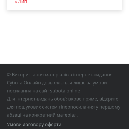
« Лип
© Використання матеріалів з інтернет-видання
Субота Онлайн дозволяється лише за умови
посилання на сайт subota.online
Для інтернет-видань обов’язкове пряме, відкрите
для пошукових систем гіперпосилання у першому
абзаці на конкретний матеріал.
Умови договору оферти