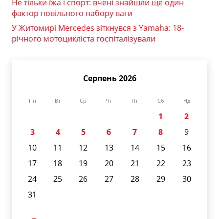
Не тільки їжа і спорт: вчені знайшли ще один
фактор повільного набору ваги
У Житомирі Mercedes зіткнувся з Yamaha: 18-
річного мотоцикліста госпіталізували
Серпень 2026
Пн
Вт
Ср
Чт
Пт
Сб
Нд
1
2
3
4
5
6
7
8
9
10
11
12
13
14
15
16
17
18
19
20
21
22
23
24
25
26
27
28
29
30
31