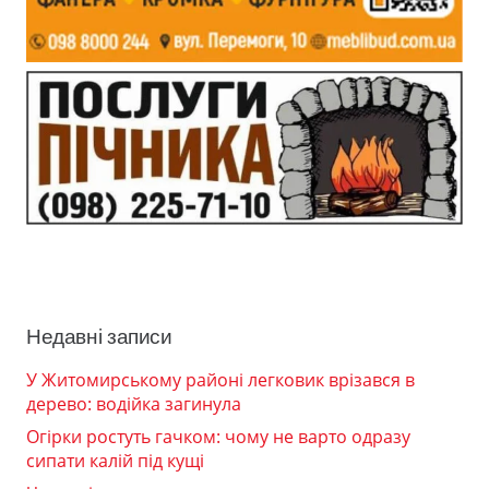
Недавні записи
У Житомирському районі легковик врізався в
дерево: водійка загинула
Огірки ростуть гачком: чому не варто одразу
сипати калій під кущі