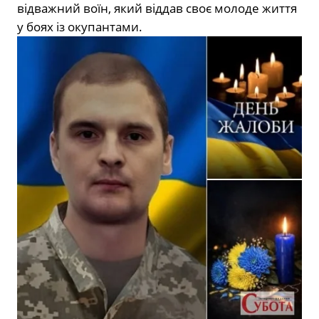
відважний воїн, який віддав своє молоде життя
у боях із окупантами.