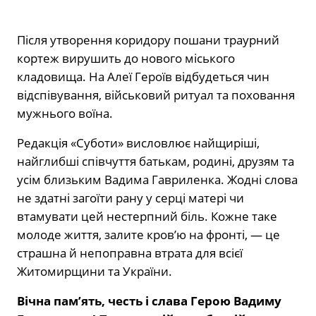
Після утворення коридору пошани траурний
кортеж вирушить до нового міського
кладовища. На Алеї Героїв відбудеться чин
відспівування, військовий ритуал та поховання
мужнього воїна.
Редакція «Суботи» висловлює найщиріші,
найглибші співчуття батькам, родині, друзям та
усім близьким Вадима Гавриленка. Жодні слова
не здатні загоїти рану у серці матері чи
втамувати цей нестерпний біль. Кожне таке
молоде життя, залите кров’ю на фронті, — це
страшна й непоправна втрата для всієї
Житомирщини та України.
Вічна пам’ять, честь і слава Герою Вадиму