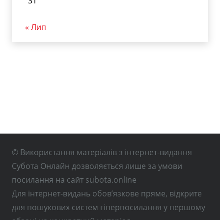
31
« Лип
© Використання матеріалів з інтернет-видання
Субота Онлайн дозволяється лише за умови
посилання на сайт subota.online
Для інтернет-видань обов’язкове пряме, відкрите
для пошукових систем гіперпосилання у першому