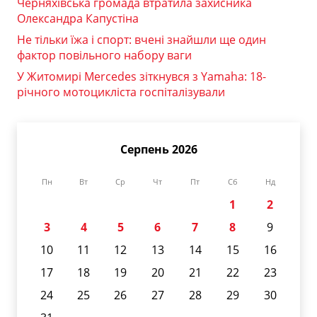
Черняхівська громада втратила захисника
Олександра Капустіна
Не тільки їжа і спорт: вчені знайшли ще один
фактор повільного набору ваги
У Житомирі Mercedes зіткнувся з Yamaha: 18-
річного мотоцикліста госпіталізували
Серпень 2026
Пн
Вт
Ср
Чт
Пт
Сб
Нд
1
2
3
4
5
6
7
8
9
10
11
12
13
14
15
16
17
18
19
20
21
22
23
24
25
26
27
28
29
30