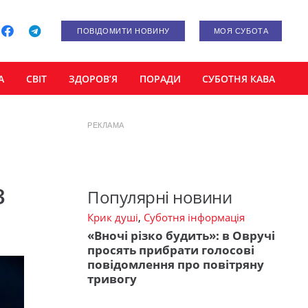
ПОВІДОМИТИ НОВИНУ
МОЯ СУБОТА
А
СВІТ
ЗДОРОВ’Я
ПОРАДИ
СУБОТНЯ КАВА
РЕКЛАМА
з
Популярні новини
Крик душі
,
Суботня інформація
«Вночі різко будить»: в Овручі
просять прибрати голосові
повідомлення про повітряну
тривогу