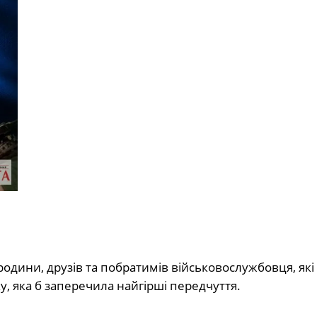
родини, друзів та побратимів військовослужбовця, як
у, яка б заперечила найгірші передчуття.