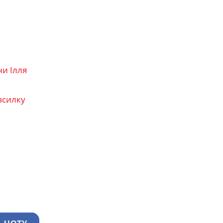
ни Ілля
зсилку