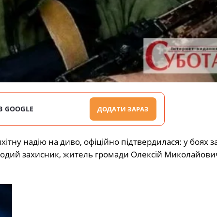
В GOOGLE
ДОДАТИ ЗАРАЗ
ітну надію на диво, офіційно підтвердилася: у боях з
олодий захисник, житель громади Олексій Миколайови