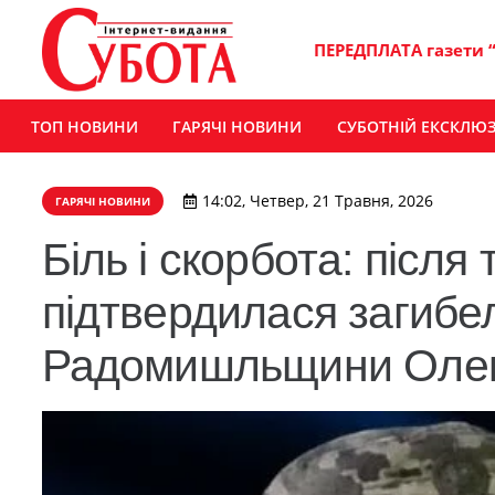
ПЕРЕДПЛАТА газети 
ТОП НОВИНИ
ГАРЯЧІ НОВИНИ
СУБОТНІЙ ЕКСКЛЮ
14:02, Четвер, 21 Травня, 2026
ГАРЯЧІ НОВИНИ
Біль і скорбота: після
підтвердилася загибел
Радомишльщини Олек