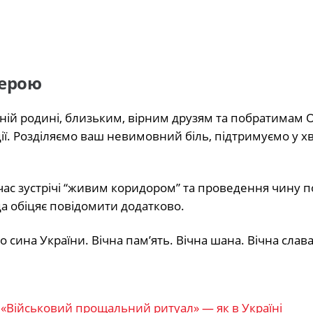
Герою
ній родині, близьким, вірним друзям та побратимам О
ції. Розділяємо ваш невимовний біль, підтримуємо у 
 час зустрічі “живим коридором” та проведення чину 
да обіцяє повідомити додатково.
сина України. Вічна пам’ять. Вічна шана. Вічна слав
 «Військовий прощальний ритуал» — як в Україні