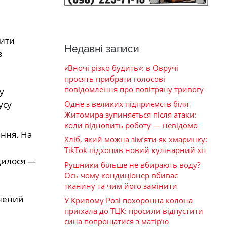
тити
Недавні записи
з
«Вночі різко будить»: в Овручі
просять прибрати голосові
повідомлення про повітряну тривогу
у
Одне з великих підприємств біля
усу
Житомира зупиняється після атаки:
коли відновить роботу — невідомо
ання. На
Хліб, який можна зім’яти як хмаринку:
TikTok підхопив новий кулінарний хіт
удилося —
Рушники більше не вбирають воду?
Ось чому кондиціонер вбиває
тканину та чим його замінити
внений
У Кривому Розі похоронна колона
приїхала до ТЦК: просили відпустити
сина попрощатися з матір’ю