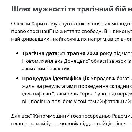
Шлях мужності та трагічний бій 
Олексій Харитончук був із покоління тих молодих 
право своєї нації на життя та свободу. Він викон
найкривавіших і найгарячіших напрямків східног
Трагічна дата:
21 травня 2024 року
під час
Новомихайлівка Донецької області зв’язок із 
«зниклий безвісти».
Процедура ідентифікації:
Упродовж багатьо
жаль, за результатами проведення складних
ідентифікації, загибель Героя було підтвер
він поліг на полі бою у той самий фатальни
Для всієї Житомирщини і безпосередньо Радоми
планів на майбутнє чоловік віддав найцінніше — 