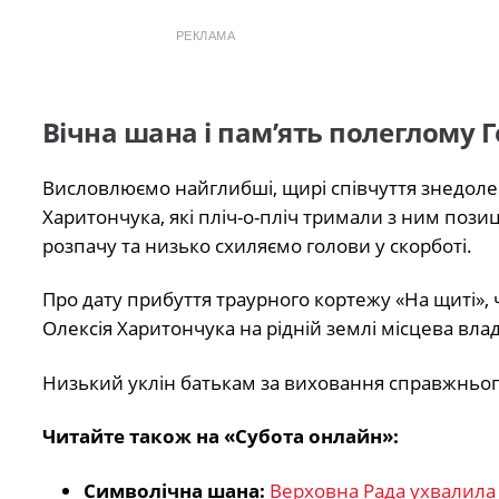
РЕКЛАМА
Вічна шана і пам’ять полеглому 
Висловлюємо найглибші, щирі співчуття знедоле
Харитончука, які пліч-о-пліч тримали з ним пози
розпачу та низько схиляємо голови у скорботі.
Про дату прибуття траурного кортежу «На щиті»,
Олексія Харитончука на рідній землі місцева вла
Низький уклін батькам за виховання справжнього 
Читайте також на «Субота онлайн»:
Символічна шана:
Верховна Рада ухвалила