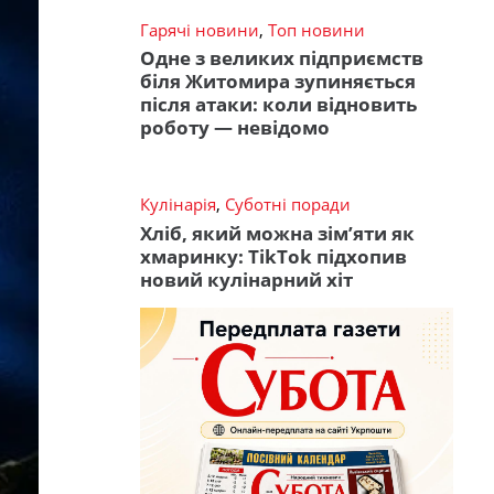
Гарячі новини
,
Топ новини
Одне з великих підприємств
біля Житомира зупиняється
після атаки: коли відновить
роботу — невідомо
Кулінарія
,
Суботні поради
Хліб, який можна зім’яти як
хмаринку: TikTok підхопив
новий кулінарний хіт