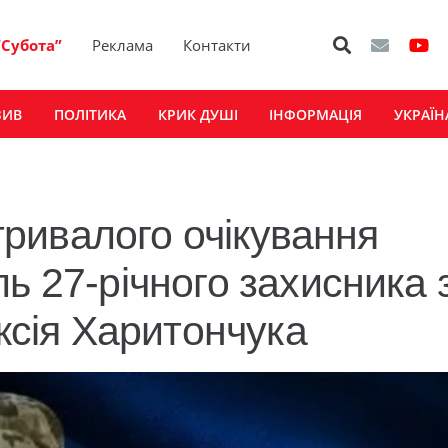
“Субота”
Реклама
Контакти
ЗИВ
ПОЛІТИКА
КРИК ДУШІ
ІНФОРМАЦІЯ
УКРАЇН
 тривалого очікування
ь 27-річного захисника 
сія Харитончука