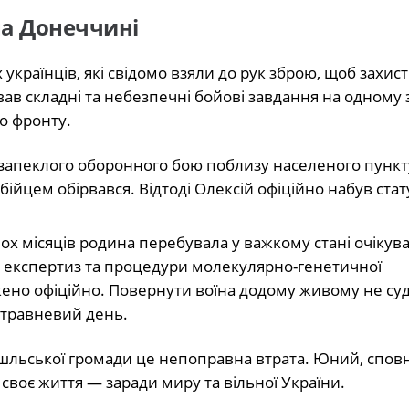
на Донеччині
українців, які свідомо взяли до рук зброю, щоб захис
ував складні та небезпечні бойові завдання на одному 
о фронту.
 запеклого оборонного бою поблизу населеного пункт
бійцем обірвався. Відтоді Олексій офіційно набув стат
х місяців родина перебувала у важкому стані очікув
 експертиз та процедури молекулярно-генетичної
джено офіційно. Повернути воїна додому живому не с
й травневий день.
шльської громади це непоправна втрата. Юний, спо
своє життя — заради миру та вільної України.