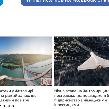
ПІДПИСАТИСЬ НА FACEBOOK СПІЛ
ї атаки у Житомирі
Нічна атака на Житомирщину
на різкий запах: що
постраждалих, пошкоджені б
датчики повітря
підприємство з німецькими
інвестиціями
пня, 2026