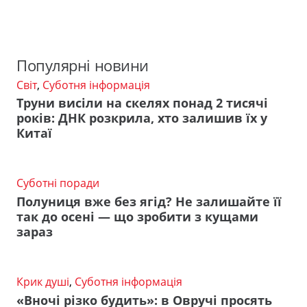
Популярні новини
Світ
,
Суботня інформація
Труни висіли на скелях понад 2 тисячі
років: ДНК розкрила, хто залишив їх у
Китаї
Суботні поради
Полуниця вже без ягід? Не залишайте її
так до осені — що зробити з кущами
зараз
Крик душі
,
Суботня інформація
«Вночі різко будить»: в Овручі просять