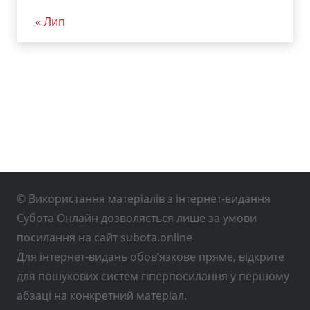
« Лип
© Використання матеріалів з інтернет-видання
Субота Онлайн дозволяється лише за умови
посилання на сайт subota.online
Для інтернет-видань обов’язкове пряме, відкрите
для пошукових систем гіперпосилання у першому
абзаці на конкретний матеріал.