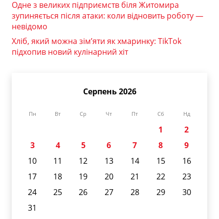
Одне з великих підприємств біля Житомира
зупиняється після атаки: коли відновить роботу —
невідомо
Хліб, який можна зім’яти як хмаринку: TikTok
підхопив новий кулінарний хіт
Серпень 2026
Пн
Вт
Ср
Чт
Пт
Сб
Нд
1
2
3
4
5
6
7
8
9
10
11
12
13
14
15
16
17
18
19
20
21
22
23
24
25
26
27
28
29
30
31