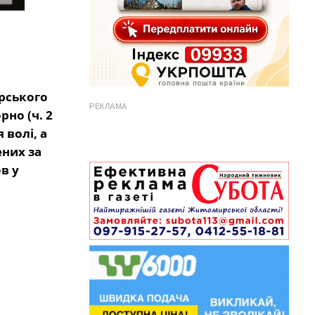
рського
РЕКЛАМА
но (ч. 2
 волі, а
ених за
в у