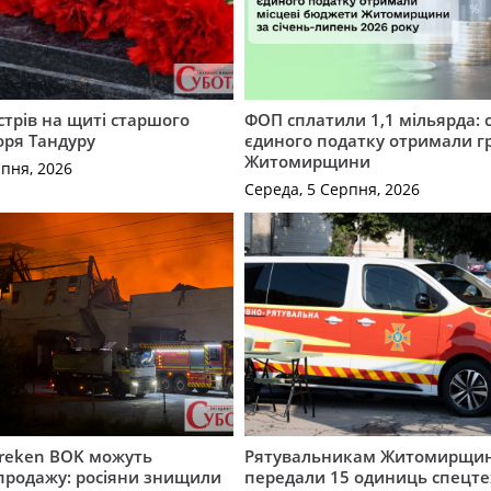
трів на щиті старшого
ФОП сплатили 1,1 мільярда: 
оря Тандуру
єдиного податку отримали 
Житомирщини
рпня, 2026
Середа, 5 Серпня, 2026
Freken BOK можуть
Рятувальникам Житомирщи
продажу: росіяни знищили
передали 15 одиниць спецте