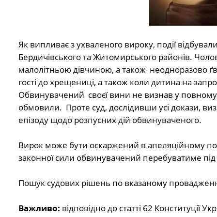
Як випливає з ухваленого вироку, події відбували
Бердичівського та Житомирського районів. Чолові
малолітньою дівчиною, а також неодноразово ґв
гості до хрещениці, а також коли дитина на запр
Обвинувачений своєї вини не визнав у повному об
обмовили. Проте суд, дослідивши усі докази, ви
епізоду щодо розпусних дій обвинуваченого.
Вирок може бути оскаржений в апеляційному пор
законної сили обвинувачений перебуватиме під
Пошук судових рішень по вказаному провадженн
Важливо:
в
ідповідно до статті 62 Конституції У