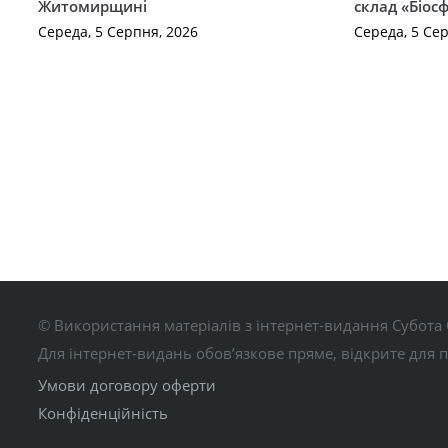
Житомирщині
склад «Біосф
Середа, 5 Серпня, 2026
Середа, 5 Се
© Використання матеріалів з інтернет-видання Субота 
Для інтернет-видань обов’язкове пряме, відкрите для 
Умови договору оферти
Конфіденційність