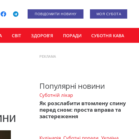
ПОВІДОМИТИ НОВИНУ
МОЯ СУБОТА
А
СВІТ
ЗДОРОВ’Я
ПОРАДИ
СУБОТНЯ КАВА
РЕКЛАМА
Популярні новини
Суботній лікар
Як розслабити втомлену спину
перед сном: проста вправа та
ини
застереження
Кулінарія
,
Суботні поради
,
Україна