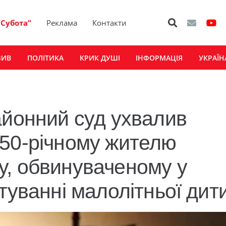
“Субота”
Реклама
Контакти
ЗИВ
ПОЛІТИКА
КРИК ДУШІ
ІНФОРМАЦІЯ
УКРАЇН
айонний суд ухвалив
 50-річному жителю
у, обвинуваченому у
туванні малолітньої дит