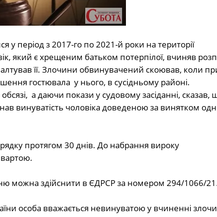
ся у період з
2017
-го по
2021
-й роки на території
к, який є хрещеним батьком потерпілої, вчиняв розпус
алтував її. Злочини обвинувачений скоював, коли при
ошення гостювала у нього, в сусідньому районі.
сязі, а даючи покази у судовому засіданні, сказав, 
знав винуватість чоловіка доведеною за винятком одн
ядку протягом 30 днів. До набрання вироку
 вартою.
ю можна здійснити в ЄДРСР за номером 294/
1066
/21
країни особа вважається невинуватою у вчиненні злочи