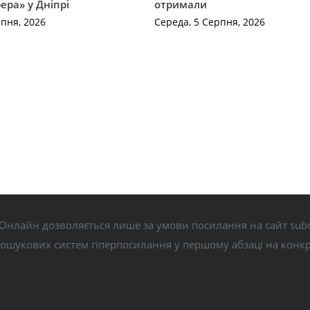
ера» у Дніпрі
отримали
рпня, 2026
Середа, 5 Серпня, 2026
Онлайн дозволяється лише за умови посилання на сайт subo
пошукових систем гіперпосилання у першому абзаці на конк