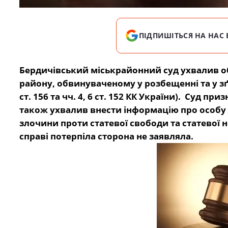
ПІДПИШІТЬСЯ НА НАС 
Бердичівський міськрайонний суд ухвалив 
району, обвинуваченому у розбещенні та у
з
ст. 156 та чч. 4, 6 ст. 152 КК України). Суд п
також ухвалив внести інформацію про особ
злочини проти статевої свободи та статевої 
справі потерпіла сторона не заявляла.