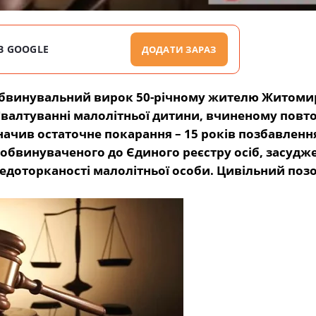
В GOOGLE
ДОДАТИ ЗАРАЗ
обвинувальний вирок 50-річному жителю Житоми
ґвалтуванні малолітньої дитини, вчиненому повтор
ризначив остаточне покарання – 15 років позбавлення
у обвинуваченого
до Єдиного реєстру осіб, засудж
недоторканості малолітньої особи. Цивільний позо