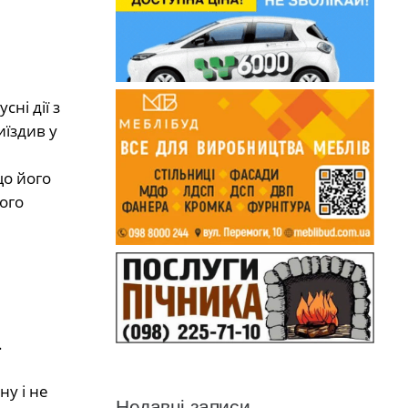
ні дії з
їздив у
що його
ого
.
ну і не
Недавні записи