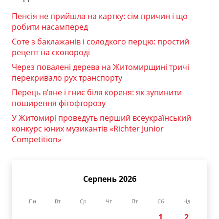
Пенсія не прийшла на картку: сім причин і що
робити насамперед
Соте з баклажанів і солодкого перцю: простий
рецепт на сковороді
Через повалені дерева на Житомирщині тричі
перекривало рух транспорту
Перець в’яне і гниє біля кореня: як зупинити
поширення фітофторозу
У Житомирі проведуть перший всеукраїнський
конкурс юних музикантів «Richter Junior
Competition»
Серпень 2026
Пн
Вт
Ср
Чт
Пт
Сб
Нд
1
2