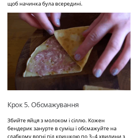
щоб начинка була всередині.
Крок 5. Обсмажування
Збийте яйця з молоком і сіллю. Кожен
бендерик занурте в суміш і обсмажуйте на
слабкому вогні під кришкою по 3–4 хвилини з