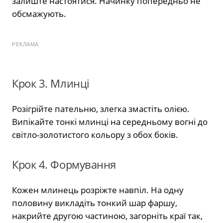
залиште настоятися. Начинку попередньо не
обсмажують.
РЕКЛАМА
Крок 3. Млинці
Розігрійте пательню, злегка змастіть олією.
Випікайте тонкі млинці на середньому вогні до
світло-золотистого кольору з обох боків.
Крок 4. Формування
Кожен млинець розріжте навпіл. На одну
половину викладіть тонкий шар фаршу,
накрийте другою частиною, загорніть краї так,