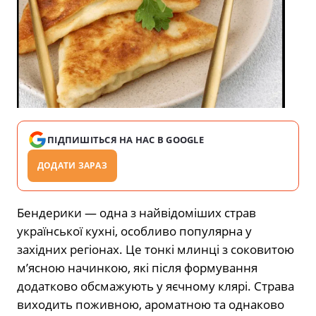
ПІДПИШІТЬСЯ НА НАС В GOOGLE
ДОДАТИ ЗАРАЗ
Бендерики — одна з найвідоміших страв
української кухні, особливо популярна у
західних регіонах. Це тонкі млинці з соковитою
м’ясною начинкою, які після формування
додатково обсмажують у яєчному клярі. Страва
виходить поживною, ароматною та однаково