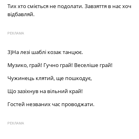
Тих хто сміється не подолати. Завзяття в нас хоч
відбавляй.
РЕКЛАМА
3)На лезі шаблі козак танцює.
Музико, грай! Гучно грай! Веселіше грай!
Чужинець клятий, ще пошкодує,
Що зазіхнув на вільний край!
Гостей незваних час проводжати.
РЕКЛАМА