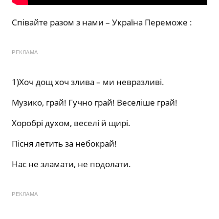
Співайте разом з нами – Україна Переможе :
РЕКЛАМА
1)Хоч дощ хоч злива – ми невразливі.
Музико, грай! Гучно грай! Веселіше грай!
Хоробрі духом, веселі й щирі.
Пісня летить за небокрай!
Нас не зламати, не подолати.
РЕКЛАМА