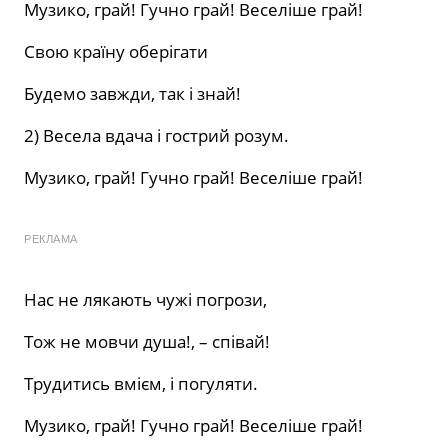
Музико, грай! Гучно грай! Веселіше грай!
Свою країну оберігати
Будемо завжди, так і знай!
2) Весела вдача і гострий розум.
Музико, грай! Гучно грай! Веселіше грай!
РЕКЛАМА
Нас не лякають чужі погрози,
Тож не мовчи душа!, – співай!
Трудитись вмієм, і погуляти.
Музико, грай! Гучно грай! Веселіше грай!