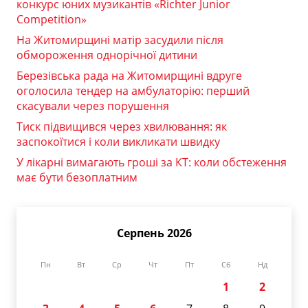
конкурс юних музикантів «Richter Junior
Competition»
На Житомирщині матір засудили після
обмороження однорічної дитини
Березівська рада на Житомирщині вдруге
оголосила тендер на амбулаторію: перший
скасували через порушення
Тиск підвищився через хвилювання: як
заспокоїтися і коли викликати швидку
У лікарні вимагають гроші за КТ: коли обстеження
має бути безоплатним
Серпень 2026
Пн
Вт
Ср
Чт
Пт
Сб
Нд
1
2