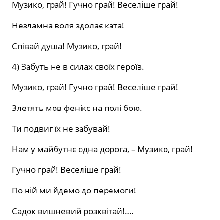
Музико, грай! Гучно грай! Веселіше грай!
Незламна воля здолає ката!
Співай душа! Музико, грай!
4) Забуть не в силах своїх героїв.
Музико, грай! Гучно грай! Веселіше грай!
Злетять мов фенікс на полі бою.
Ти подвиг їх не забувай!
Нам у майбутнє одна дорога, – Музико, грай!
Гучно грай! Веселіше грай!
По ній ми йдемо до перемоги!
Садок вишневий розквітай!….