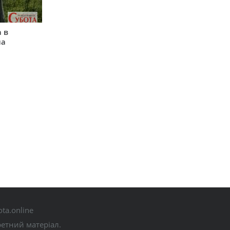
 в
на
ta.online
ретний матеріал.