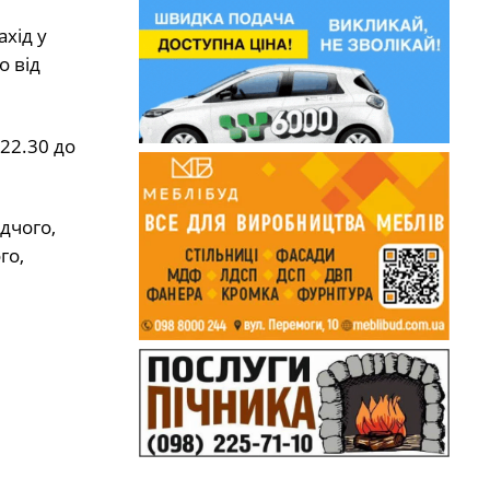
хід у
о від
22.30 до
дчого,
го,