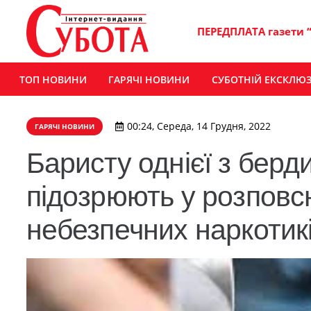
ПЕРЕДПЛАТА газети 
ТОП НОВИНИ
ГАРЯЧІ НОВИНИ
СУБОТНІЙ ЕКСКЛЮ
00:24, Середа, 14 Грудня, 2022
ГАРЯЧІ НОВИНИ
Баристу однієї з берд
підозрюють у розповс
небезпечних наркотик