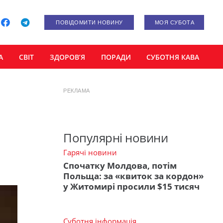
ПОВІДОМИТИ НОВИНУ
МОЯ СУБОТА
А
СВІТ
ЗДОРОВ’Я
ПОРАДИ
СУБОТНЯ КАВА
РЕКЛАМА
Популярні новини
Гарячі новини
Спочатку Молдова, потім
Польща: за «квиток за кордон»
у Житомирі просили $15 тисяч
Суботня інформація