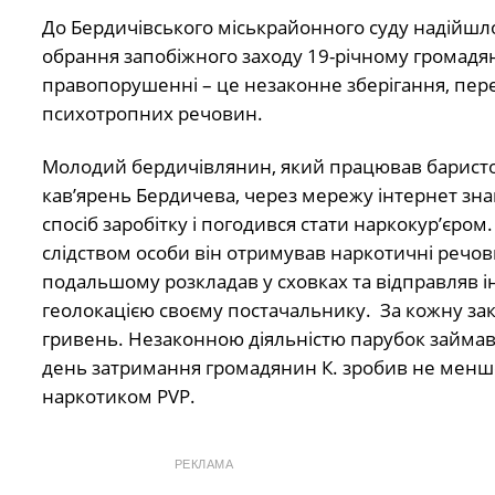
До Бердичівського міськрайонного суду надійшло 
обрання запобіжного заходу 19-річному громадя
правопорушенні – це незаконне зберігання, пер
психотропних речовин.
Молодий бердичівлянин, який працював баристою
кав’ярень Бердичева, через мережу інтернет зн
спосіб заробітку і погодився стати наркокур’єром
слідством особи він отримував наркотичні речови
подальшому розкладав у сховках та відправляв 
геолокацією своєму постачальнику. За кожну за
гривень. Незаконною діяльністю парубок займався
день затримання громадянин К. зробив не менш
наркотиком PVP.
РЕКЛАМА