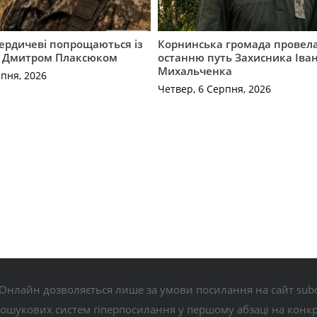
Бердичеві попрощаються із
Корнинська громада провела
 Дмитром Плаксюком
останню путь Захисника Іва
Михальченка
рпня, 2026
Четвер, 6 Серпня, 2026
Онлайн дозволяється лише за умови посилання на сайт subo
пошукових систем гіперпосилання у першому абзаці на конк