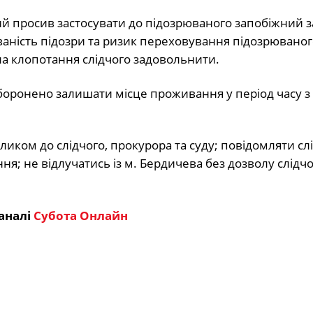
ий просив застосувати до підозрюваного запобіжний за
аність підозри та ризик переховування підозрюваног
ла клопотання слідчого задовольнити.
аборонено залишати місце проживання у період часу з 
иком до слідчого, прокурора та суду; повідомляти слі
я; не відлучатись із м. Бердичева без дозволу слідчо
аналі
Субота Онлайн