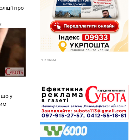
ліції про
х
РЕКЛАМА
 що у
ним