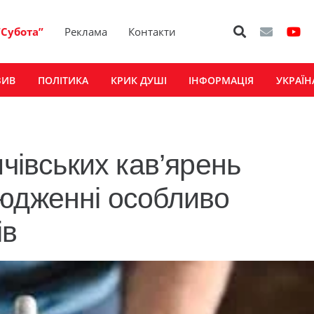
“Субота”
Реклама
Контакти
ЗИВ
ПОЛІТИКА
КРИК ДУШІ
ІНФОРМАЦІЯ
УКРАЇН
ичівських кав’ярень
юдженні особливо
ів