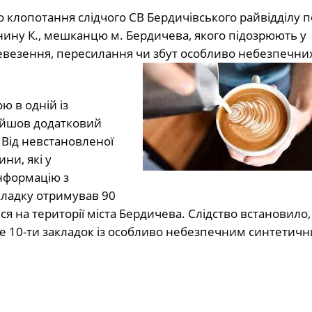
клопотання слідчого СВ Бердичівського райвідділу по
нину К., мешканцю м. Бердичева, якого підозрюють у
евезення, пересилання чи збут особливо небезпечни
 в одній із
айшов додатковий
. Від невстановленої
ни, які у
інформацію з
кладку отримував 90
 на території міста Бердичева. Слідство встановило,
е 10-ти закладок із особливо небезпечним синтетич