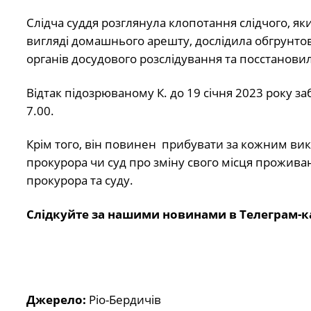
Слідча суддя розглянула клопотання слідчого, як
вигляді домашнього арешту, дослідила обгрунтов
органів досудового розслідування та посстанови
Відтак підозрюваному К. до 19 січня 2023 року з
7.00.
Крім того, він повинен прибувати за кожним викл
прокурора чи суд про зміну свого місця проживанн
прокурора та суду.
Слідкуйте за нашими новинами в Телеграм-к
Джерело:
Ріо-Бердичів