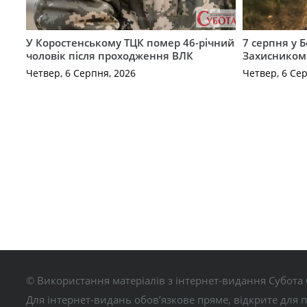
У Коростенському ТЦК помер 46-річний
7 серпня у 
чоловік після проходження ВЛК
Захисником
Четвер, 6 Серпня, 2026
Четвер, 6 Се
© Використання матеріалів з інтернет-видання Субота 
Для інтернет-видань обов’язкове пряме, відкрите для 