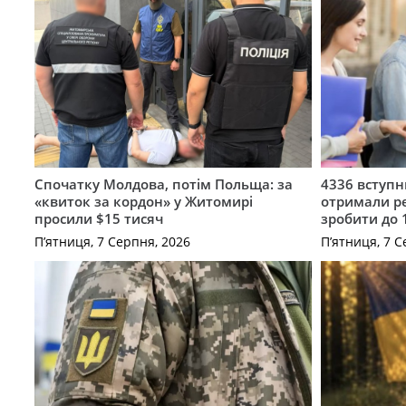
Спочатку Молдова, потім Польща: за
4336 вступ
«квиток за кордон» у Житомирі
отримали ре
просили $15 тисяч
зробити до 
П’ятниця, 7 Серпня, 2026
П’ятниця, 7 С