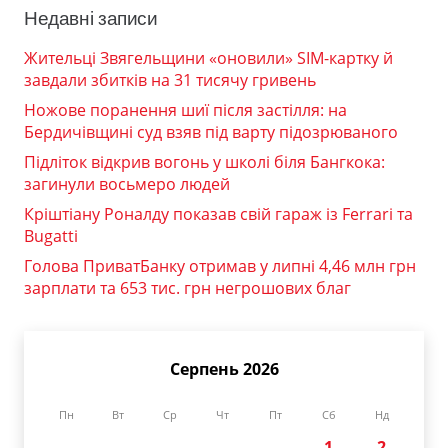
Недавні записи
Жительці Звягельщини «оновили» SIM-картку й
завдали збитків на 31 тисячу гривень
Ножове поранення шиї після застілля: на
Бердичівщині суд взяв під варту підозрюваного
Підліток відкрив вогонь у школі біля Бангкока:
загинули восьмеро людей
Кріштіану Роналду показав свій гараж із Ferrari та
Bugatti
Голова ПриватБанку отримав у липні 4,46 млн грн
зарплати та 653 тис. грн негрошових благ
Серпень 2026
Пн
Вт
Ср
Чт
Пт
Сб
Нд
1
2