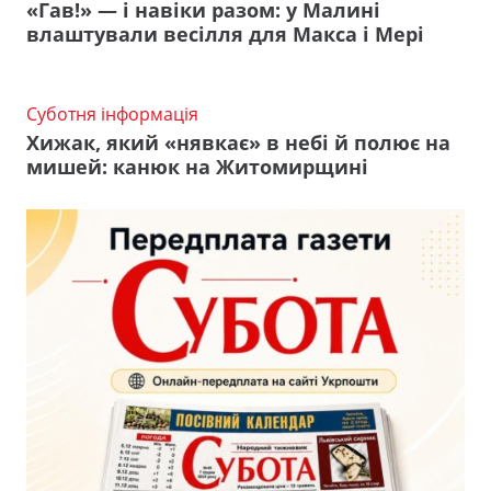
«Гав!» — і навіки разом: у Малині
влаштували весілля для Макса і Мері
Суботня інформація
Хижак, який «нявкає» в небі й полює на
мишей: канюк на Житомирщині