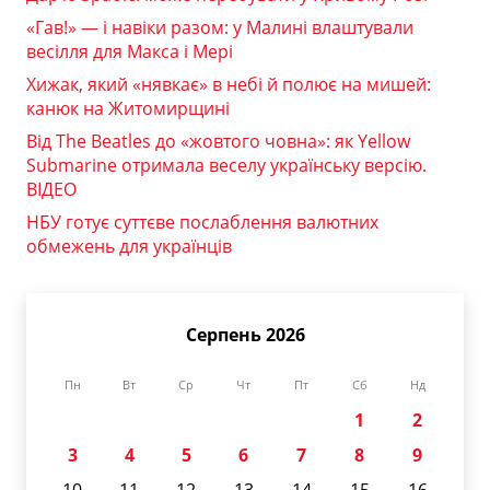
«Гав!» — і навіки разом: у Малині влаштували
весілля для Макса і Мері
Хижак, який «нявкає» в небі й полює на мишей:
канюк на Житомирщині
Від The Beatles до «жовтого човна»: як Yellow
Submarine отримала веселу українську версію.
ВІДЕО
НБУ готує суттєве послаблення валютних
обмежень для українців
Серпень 2026
Пн
Вт
Ср
Чт
Пт
Сб
Нд
1
2
3
4
5
6
7
8
9