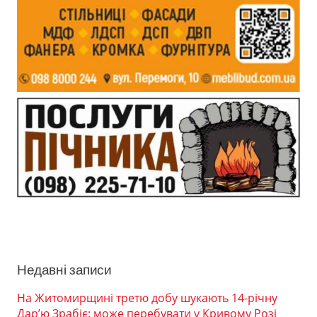
Недавні записи
На Житомирщині третю добу шукають 14-річну
Дар’ю Зрабіє: може перебувати у Кривому Розі