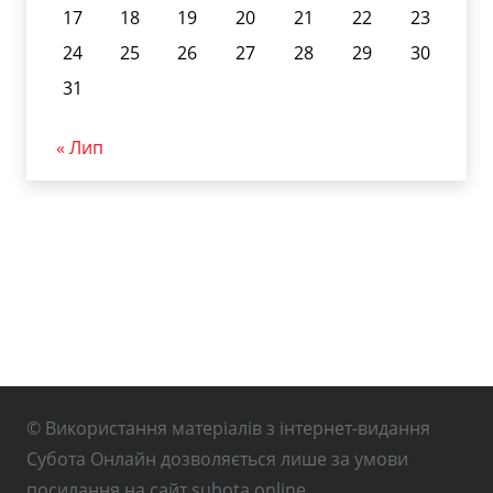
17
18
19
20
21
22
23
24
25
26
27
28
29
30
31
« Лип
© Використання матеріалів з інтернет-видання
Субота Онлайн дозволяється лише за умови
посилання на сайт subota.online