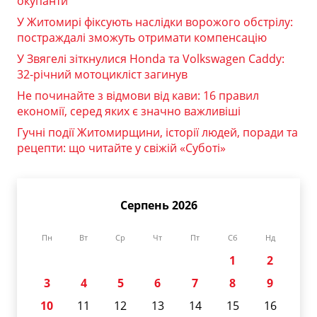
окупанти
У Житомирі фіксують наслідки ворожого обстрілу:
постраждалі зможуть отримати компенсацію
У Звягелі зіткнулися Honda та Volkswagen Caddy:
32-річний мотоцикліст загинув
Не починайте з відмови від кави: 16 правил
економії, серед яких є значно важливіші
Гучні події Житомирщини, історії людей, поради та
рецепти: що читайте у свіжій «Суботі»
Серпень 2026
Пн
Вт
Ср
Чт
Пт
Сб
Нд
1
2
3
4
5
6
7
8
9
10
11
12
13
14
15
16