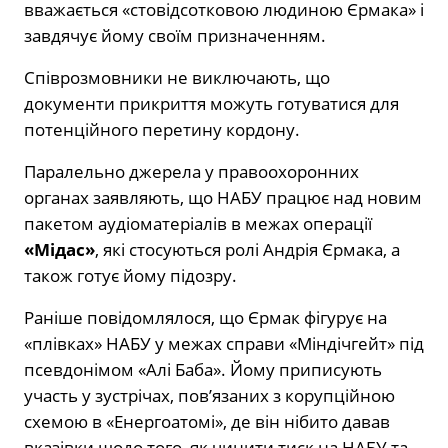
вважається «стовідсотковою людиною Єрмака» і
завдячує йому своїм призначенням.
Співрозмовники не виключають, що
документи прикриття можуть готуватися для
потенційного перетину кордону.
Паралельно джерела у правоохоронних
органах заявляють, що НАБУ працює над новим
пакетом аудіоматеріалів в межах операції
«Мідас»
, які стосуються ролі Андрія Єрмака, а
також готує йому підозру.
Раніше повідомлялося, що Єрмак фігурує на
«плівках» НАБУ у межах справи «Міндічгейт» під
псевдонімом «Алі Баба». Йому приписують
участь у зустрічах, пов’язаних з корупційною
схемою в «Енергоатомі», де він нібито давав
вказівки щодо того, як чинити тиск на НАБУ та