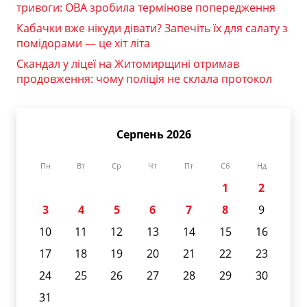
тривоги: ОВА зробила термінове попередження
Кабачки вже нікуди дівати? Запечіть їх для салату з
помідорами — це хіт літа
Скандал у ліцеї на Житомирщині отримав
продовження: чому поліція не склала протокол
Серпень 2026
Пн
Вт
Ср
Чт
Пт
Сб
Нд
1
2
3
4
5
6
7
8
9
10
11
12
13
14
15
16
17
18
19
20
21
22
23
24
25
26
27
28
29
30
31