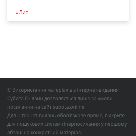
« Лип
© Використання матеріалів з інтернет-видання
Субота Онлайн дозволяється лише за умови
посилання на сайт subota.online
Для інтернет-видань обов’язкове пряме, відкрите
для пошукових систем гіперпосилання у першому
абзаці на конкретний матеріал.