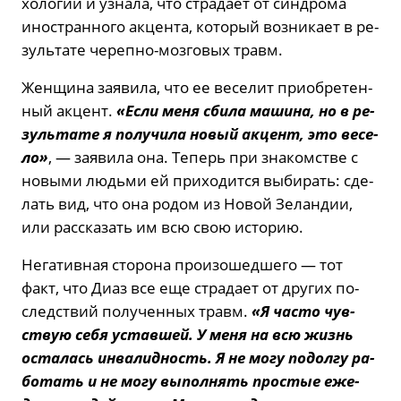
хо­ло­гии и узна­ла, что стра­да­ет от син­дро­ма
ино­стран­но­го ак­цен­та, ко­то­рый воз­ни­ка­ет в ре­
зуль­та­те че­реп­но-моз­го­вых травм.
Жен­щи­на за­яви­ла, что ее ве­се­лит при­об­ре­тен­
ный ак­цент.
«Если меня сбила ма­ши­на, но в ре­
зуль­та­те я по­лу­чи­ла новый ак­цент, это ве­се­
ло»
, — за­яви­ла она. Те­перь при зна­ком­стве с
но­вы­ми лю­дь­ми ей при­хо­дит­ся вы­би­рать: сде­
лать вид, что она родом из Новой Зе­лан­дии,
или рас­ска­зать им всю свою ис­то­рию.
Нега­тив­ная сто­ро­на про­изо­шед­ше­го — тот
факт, что Диаз все еще стра­да­ет от дру­гих по­
след­ствий по­лу­чен­ных травм.
«Я часто чув­
ствую себя устав­шей. У меня на всю жизнь
оста­лась ин­ва­лид­ность. Я не могу по­дол­гу ра­
бо­тать и не могу вы­пол­нять про­стые еже­