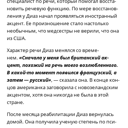
спе­ци­а­лист по речи, ко­то­рый по­мо­гал вос­ста­
но­вить ре­че­вую функ­цию. По мере вос­ста­нов­
ле­ния у Диаз начал про­яв­лять­ся ино­стран­ный
ак­цент. Ее про­из­но­ше­ние стало на­столь­ко
необыч­ным, что мед­сест­ры не ве­ри­ли, что она
из США.
Ха­рак­тер речи Диаз ме­нял­ся со вре­ме­
нем.
«Сна­ча­ла у меня был бри­тан­ский ак­
цент, по­хо­жий на речь моего воз­люб­лен­но­го.
В ка­кой-то мо­мент по­явил­ся фран­цуз­ский, а
затем — рус­ский»
, — ска­за­ла она. В конце кон­
цов аме­ри­кан­ка за­го­во­ри­ла с но­во­зе­ланд­ским
ак­цен­том, хотя она ни­ко­гда не была в этой
стране.
После ме­ся­ца ре­а­би­ли­та­ции Диаз вер­ну­лась
домой. Она по­лу­чи­ла уче­ную сте­пень по пси­