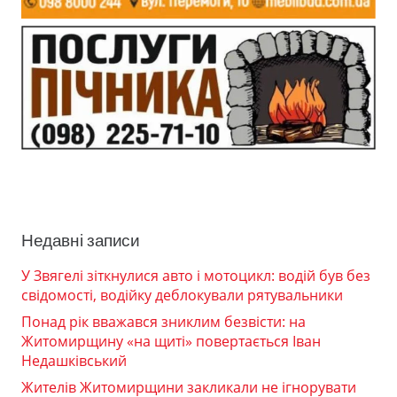
Недавні записи
У Звягелі зіткнулися авто і мотоцикл: водій був без
свідомості, водійку деблокували рятувальники
Понад рік вважався зниклим безвісти: на
Житомирщину «на щиті» повертається Іван
Недашківський
Жителів Житомирщини закликали не ігнорувати