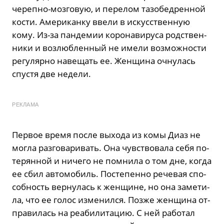
че­реп­но-моз­го­вую, и пе­ре­лом та­зо­бед­рен­ной
кости. Аме­ри­кан­ку ввели в ис­кус­ствен­ную
кому. Из-за пан­де­мии ко­ро­на­ви­ру­са род­ствен­
ни­ки и воз­люб­лен­ный не имели воз­мож­но­сти
ре­гу­ляр­но на­ве­щать ее. Жен­щи­на оч­ну­лась
спу­стя две неде­ли.
РЕКЛАМА
Пер­вое время после вы­хо­да из комы Диаз не
могла раз­го­ва­ри­вать. Она чув­ство­ва­ла себя по­
те­рян­ной и ни­че­го не пом­ни­ла о том дне, когда
ее сбил ав­то­мо­биль. По­сте­пен­но ре­че­вая спо­
соб­ность вер­ну­лась к жен­щине, но она за­ме­ти­
ла, что ее голос из­ме­нил­ся. Позже жен­щи­на от­
пра­ви­лась на ре­а­би­ли­та­цию. С ней ра­бо­тал