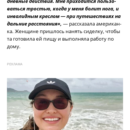
днев­ные дей­ствия. Мне при­хо­дит­ся поль­зо­
вать­ся тро­стью, когда у меня болит нога, и
ин­ва­лид­ным креслом — при пу­те­ше­стви­ях на
даль­ние рас­сто­я­ния»,
— рас­ска­за­ла аме­ри­кан­
ка. Жен­щине при­ш­лось на­нять си­дел­ку, чтобы
та го­то­ви­ла ей пищу и вы­пол­ня­ла ра­бо­ту по
дому.
РЕКЛАМА