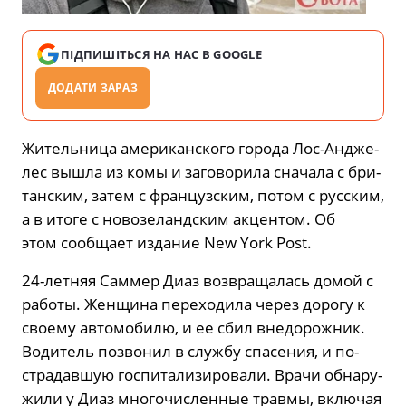
ПІДПИШІТЬСЯ НА НАС В GOOGLE
ДОДАТИ ЗАРАЗ
Жи­тель­ни­ца аме­ри­кан­ско­го го­ро­да Лос-Ан­дже­
лес вышла из комы и за­го­во­ри­ла сна­ча­ла с бри­
тан­ским, затем с фран­цуз­ским, потом с рус­ским,
а в итоге с но­во­зе­ланд­ским ак­цен­том. Об
этом со­об­ща­ет из­да­ние New York Post.
24-лет­няя Сам­мер Диаз воз­вра­ща­лась домой с
ра­бо­ты. Жен­щи­на пе­ре­хо­ди­ла через до­ро­гу к
сво­е­му ав­то­мо­би­лю, и ее сбил вне­до­рож­ник.
Во­ди­тель по­зво­нил в служ­бу спа­се­ния, и по­
стра­дав­шую гос­пи­та­ли­зи­ро­ва­ли. Врачи об­на­ру­
жи­ли у Диаз мно­го­чис­лен­ные трав­мы, вклю­чая