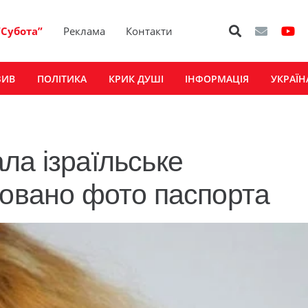
“Субота”
Реклама
Контакти
ЗИВ
ПОЛІТИКА
КРИК ДУШІ
ІНФОРМАЦІЯ
УКРАЇН
ла ізраїльське
ковано фото паспорта