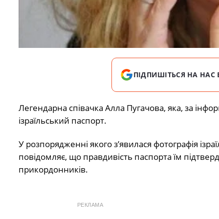
ПІДПИШІТЬСЯ НА НАС 
Легендарна співачка Алла Пугачова, яка, за інфо
ізраїльський паспорт.
У розпорядженні якого з’явилася фотографія ізра
повідомляє, що правдивість паспорта їм підтвер
прикордонників.
РЕКЛАМА