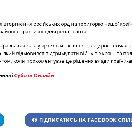
ля вторгнення російських орд на територію нашої краї
вичайною практикою для репатріанта.
ль з’явився у артистки після того, як у росії почало
, який відмовився підтримувати війну в Україні та пол
нтом, коли прокоментував це рішення влади країни-а
аналі
Субота Онлайн
ПІДПИСАТИСЬ НА FACEBOOK СПІЛ