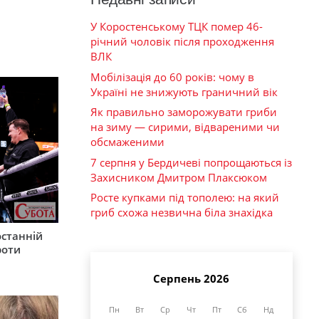
У Коростенському ТЦК помер 46-
річний чоловік після проходження
ВЛК
Мобілізація до 60 років: чому в
Україні не знижують граничний вік
Як правильно заморожувати гриби
на зиму — сирими, відвареними чи
обсмаженими
7 серпня у Бердичеві попрощаються із
Захисником Дмитром Плаксюком
Росте купками під тополею: на який
гриб схожа незвична біла знахідка
останній
роти
Серпень 2026
Пн
Вт
Ср
Чт
Пт
Сб
Нд