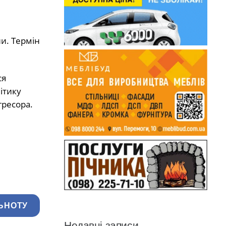
ни. Термін
ся
ітику
гресора.
ЬНОТУ
Недавні записи