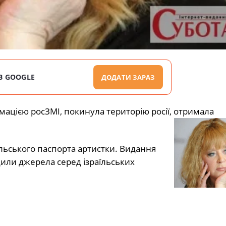
В GOOGLE
ДОДАТИ ЗАРАЗ
рмацією росЗМІ, покинула територію росії, отримала
їльського паспорта артистки. Видання
дили джерела серед ізраїльських