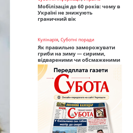
Мобілізація до 60 років: чому в
Україні не знижують
граничний вік
Кулінарія
,
Суботні поради
Як правильно заморожувати
гриби на зиму — сирими,
відвареними чи обсмаженими