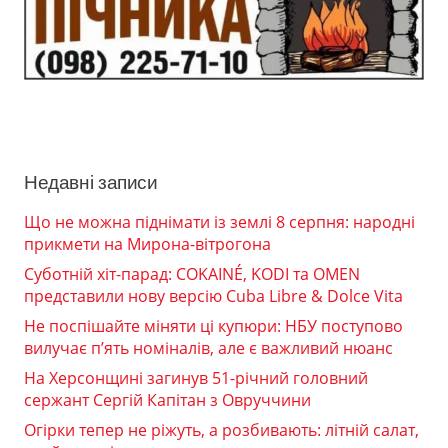
Недавні записи
Що не можна піднімати із землі 8 серпня: народні
прикмети на Мирона-вітрогона
Суботній хіт-парад: COKAINÉ, KODI та OMEN
представили нову версію Cuba Libre & Dolce Vita
Не поспішайте міняти ці купюри: НБУ поступово
вилучає п’ять номіналів, але є важливий нюанс
На Херсонщині загинув 51-річний головний
сержант Сергій Капітан з Овруччини
Огірки тепер не ріжуть, а розбивають: літній салат,