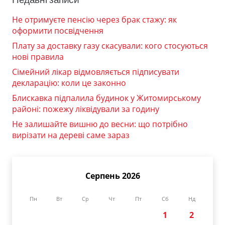
Не отримуєте пенсію через брак стажу: як
оформити посвідчення
Плату за доставку газу скасували: кого стосуються
нові правила
Сімейний лікар відмовляється підписувати
декларацію: коли це законно
Блискавка підпалила будинок у Житомирському
районі: пожежу ліквідували за годину
Не залишайте вишню до весни: що потрібно
вирізати на дереві саме зараз
Серпень 2026
Пн
Вт
Ср
Чт
Пт
Сб
Нд
1
2