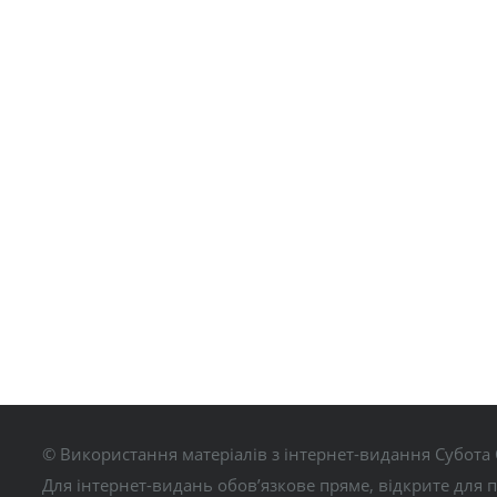
© Використання матеріалів з інтернет-видання Субота 
Для інтернет-видань обов’язкове пряме, відкрите для 