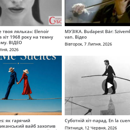
 твоя лялька»: Elenoir
МУЗІКА. Budapest Bár: Szíve
 хіт 1968 року на темну
van. Відео
му. ВІДЕО
Вівторок, 7 Липня, 2026
пня, 2026
es: як гарячий
Суботній хіт-парад. En la cue
иканський вайб захопив
П’ятниця, 12 Червня, 2026