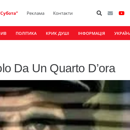
“Субота”
Реклама
Контакти
ЗИВ
ПОЛІТИКА
КРИК ДУШІ
ІНФОРМАЦІЯ
УКРАЇН
olo Da Un Quarto D’ora