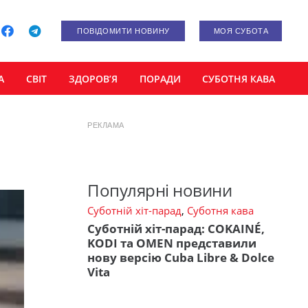
ПОВІДОМИТИ НОВИНУ
МОЯ СУБОТА
А
СВІТ
ЗДОРОВ’Я
ПОРАДИ
СУБОТНЯ КАВА
РЕКЛАМА
Популярні новини
Суботній хіт-парад
,
Суботня кава
Суботній хіт-парад: COKAINÉ,
KODI та OMEN представили
нову версію Cuba Libre & Dolce
Vita