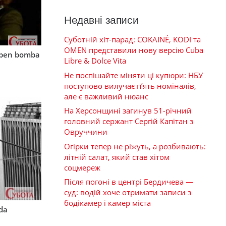
Недавні записи
Суботній хіт-парад: COKAINÉ, KODI та
OMEN представили нову версію Cuba
mben bomba
Libre & Dolce Vita
Не поспішайте міняти ці купюри: НБУ
поступово вилучає п’ять номіналів,
але є важливий нюанс
На Херсонщині загинув 51-річний
головний сержант Сергій Капітан з
Овруччини
Огірки тепер не ріжуть, а розбивають:
літній салат, який став хітом
соцмереж
Після погоні в центрі Бердичева —
суд: водій хоче отримати записи з
бодікамер і камер міста
rda