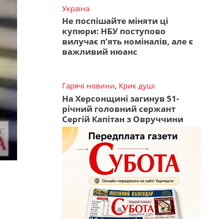
Україна
Не поспішайте міняти ці
купюри: НБУ поступово
вилучає п’ять номіналів, але є
важливий нюанс
Гарячі новини
,
Крик душі
На Херсонщині загинув 51-
річний головний сержант
Сергій Капітан з Овруччини