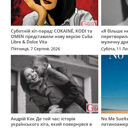
Суботній хіт-парад: COKAINÉ, KODI та
«Я більше не
OMEN представили нову версію Cuba
перетворила
Libre & Dolce Vita
музичну дра
П’ятниця, 7 Серпня, 2026
Субота, 11 Ли
Андрій Кок Де той час: історія
No Me Suelt
українського хіта, який повернувся в
латиноамер