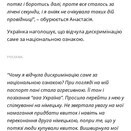
потяг і боротись далі, проте все сталось за
лічені секунди, і я аніяк не очікувала таких дій
провідниці”
, – обурюється Анастасія.
Українка наголошує, що відчула дискримінацію
саме за національною ознакою.
РЕКЛАМА
“Чому я відчула дискримінацію саме за
національною ознакою? При погляді на мій
паспорт пані стала агресивною. Її тон і
позіхання “ааа Україна”. Просила перейти з нею у
спілкуванні на німецьку. Не звертала увагу на мої
намагання придбати квиток і навіть на
переконання друга німецькою, попри те, що у
потязі люди купували квиток. Вишвирнула мої