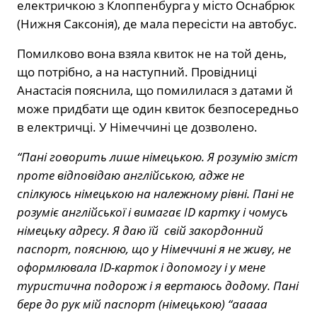
електричкою з Клоппенбурга у місто Оснабрюк
(Нижня Саксонія), де мала пересісти на автобус.
Помилково вона взяла квиток не на той день,
що потрібно, а на наступний. Провідниці
Анастасія пояснила, що помилилася з датами й
може придбати ще один квиток безпосередньо
в електричці. У Німеччині це дозволено.
“Пані говорить лише німецькою. Я розумію зміст
проте відповідаю англійською, адже не
спілкуюсь німецькою на належному рівні. Пані не
розуміє англійської і вимагає ID картку і чомусь
німецьку адресу. Я даю їй свій закордонний
паспорт, пояснюю, що у Німеччині я не живу, не
оформлювала ID-карток і допомогу і у мене
туристична подорож і я вертаюсь додому. Пані
бере до рук мій паспорт (німецькою) “ааааа