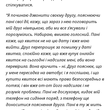
спілкуватися.
“Я починаю дзвонити своєму другу, пояснюючи
пані свої дії, кажу, що зараз з нею поговорить
мій друг німецькою, аби ми все з’ясували і
порозумілись. Набираю, вмикаю голосний. Пані
каже, що квиток не на цю дату і вже маю
вийти. Друг перепрошує за помилку у даті
квитка, спокійно каже, що вже купує онлайн
квиток на сьогодні і надсилає мені, аби вона
перевірила. Вона кричить – ні. Друг пояснює, що
у мене пересадка на автобус і я поспішаю, і що
купити квиток всі мають право безпосередньо в
потязі, і він вже от-от його надсилає і не
розуміє проблеми. Пані не дослуховує, кидає мій
телефон на сидіння поряд, з телефону ще
доноситися пояснення друга. Пані в ту ж мить