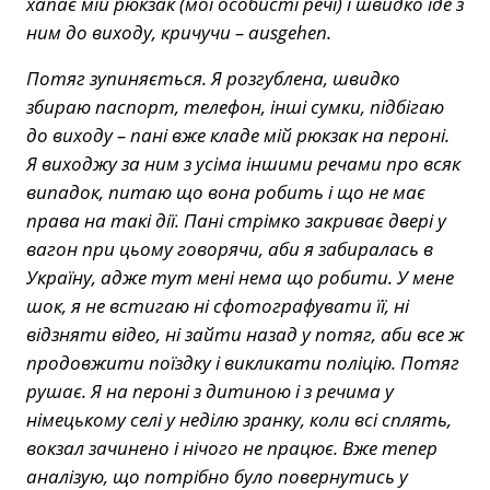
хапає мій рюкзак (мої особисті речі) і швидко іде з
ним до виходу, кричучи – ausgehen.
Потяг зупиняється. Я розгублена, швидко
збираю паспорт, телефон, інші сумки, підбігаю
до виходу – пані вже кладе мій рюкзак на пероні.
Я виходжу за ним з усіма іншими речами про всяк
випадок, питаю що вона робить і що не має
права на такі дії. Пані стрімко закриває двері у
вагон при цьому говорячи, аби я забиралась в
Україну, адже тут мені нема що робити. У мене
шок, я не встигаю ні сфотографувати її, ні
відзняти відео, ні зайти назад у потяг, аби все ж
продовжити поїздку і викликати поліцію. Потяг
рушає. Я на пероні з дитиною і з речима у
німецькому селі у неділю зранку, коли всі сплять,
вокзал зачинено і нічого не працює. Вже тепер
аналізую, що потрібно було повернутись у