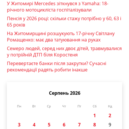
У Житомирі Mercedes зіткнувся з Yamaha: 18-
річного мотоцикліста госпіталізували
Пенсія у 2026 році: скільки стажу потрібно у 60, 63 і
65 років
На Житомирщині розшукують 17-річну Світлану
Ромащенко: має два татуювання на руках
Семеро людей, серед них двоє дітей, травмувалися
у потрійній ДТП біля Коростеня
Перевертаєте банки після закрутки? Сучасні
рекомендації радять робити інакше
Серпень 2026
Пн
Вт
Ср
Чт
Пт
Сб
Нд
1
2
3
4
5
6
7
8
9