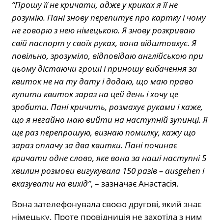
“Прошу її не кричати, адже у криках я її не
розумію. Пані знову перепитує про картку і чому
не говорю з нею німецькою. Я знову розкриваю
свій паспорт у своїх руках, вона відштовхує. Я
повільно, зрозуміло, відповідаю англійською при
цьому дістаючи гроші і приношу вибачення за
квиток не на ту дату і додаю, що маю право
купити квиток зараз на цей день і хочу це
зробити. Пані кричить, розмахує руками і каже,
що я негайно маю вийти на наступній зупинці. Я
ще раз перепрошую, визнаю помилку, кажу що
зараз оплачу за два квитки. Пані починає
кричати одне слово, яке вона за наші наступні 5
хвилин розмови вигукувала 150 разів – ausgehen і
вказувати на вихід”
, – зазначає Анастасія.
Вона зателефонувала своєю другові, який знає
німецьку. Проте провідниція не захотіла з ним