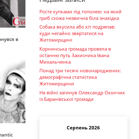
Росте купками під тополею: на який
гриб схожа незвична біла знахідка
Собака вкусила або кіт подряпав:
я
куди негайно звертатися на
рнувся в
Житомирщині
Корнинська громада провела в
останню путь Захисника Івана
Михальченка
Понад три тисячі новонароджених:
демографічна статистика
Житомирщини
На війні загинув Олександр Окончик
із Баранівської громади
Серпень 2026
mantic