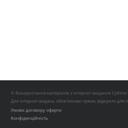
© Використання матеріалів з інтернет-видання Субота 
Для інтернет-видань обов’язкове пряме, відкрите для 
Умови договору оферти
Конфіденційність