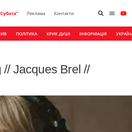
“Субота”
Реклама
Контакти
ЗИВ
ПОЛІТИКА
КРИК ДУШІ
ІНФОРМАЦІЯ
УКРАЇН
// Jacques Brel //