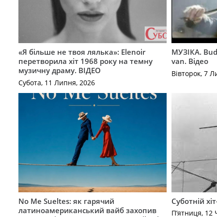
«Я більше не твоя лялька»: Elenoir
МУЗІКА. Bud
перетворила хіт 1968 року на темну
van. Відео
музичну драму. ВІДЕО
Вівторок, 7 Л
Субота, 11 Липня, 2026
No Me Sueltes: як гарячий
Суботній хіт
латиноамериканський вайб захопив
П’ятниця, 12 