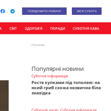
ПОВІДОМИТИ НОВИНУ
МОЯ СУБОТА
А
СВІТ
ЗДОРОВ’Я
ПОРАДИ
СУБОТНЯ КАВА
РЕКЛАМА
Популярні новини
Суботня інформація
Росте купками під тополею: на
який гриб схожа незвична біла
знахідка
Суботній лікар
,
Суботня інформація