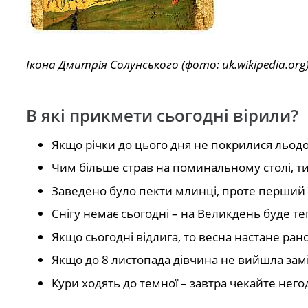
Ікона Дмитрія Солунського (фото: uk.wikipedia.org
В які прикмети сьогодні вірили?
Якщо річки до цього дня не покрилися льодом
Чим більше страв на поминальному столі, ти
Заведено було пекти млинці, проте перший 
Снігу немає сьогодні – на Великдень буде те
Якщо сьогодні відлига, то весна настане рано
Якщо до 8 листопада дівчина не вийшла замі
Кури ходять до темної – завтра чекайте него