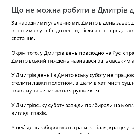
Що не можна робити в Дмитрів д
За народними уявленнями, Дмитрів день завершу
він тримав у себе до весни, після чого передавав
сватання.
Окрім того, у Дмитрів день повсюдно на Русі сп
Дмитрівський тиждень називався батьківським а
У Дмитрів день і в Дмитрівську суботу не працю
стелити лавки полотном, вішати в хаті чисті руш
полотну та витираються рушником.
У Дмитрівську суботу завжди прибирали на могил
вигляді птахів.
У цей день забороняють грати весілля, краще утр