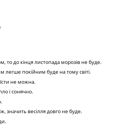
)
, то до кінця листопада морозів не буде.
м легше покійним буде на тому світі.
їсти не можна.
пло і сонячно.
.
ж, значить весілля довго не буде.
ди.