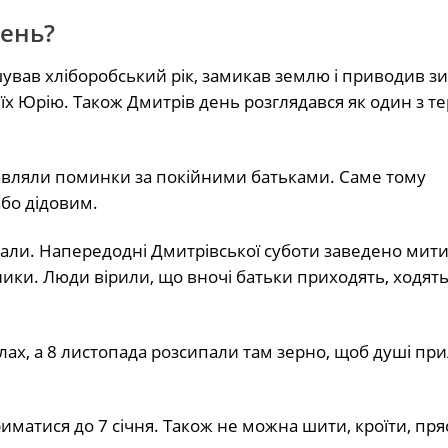
ень?
вав хліборобський рік, замикав землю і приводив зи
 їх Юрію. Також Дмитрів день розглядався як один з те
равляли поминки за покійними батьками. Саме тому
бо дідовим.
вали. Напередодні Дмитрівської суботи заведено мити 
ники. Люди вірили, що вночі батьки приходять, ходять
ах, а 8 листопада розсипали там зерно, щоб душі при
иматися до 7 січня. Також не можна шити, кроїти, пря