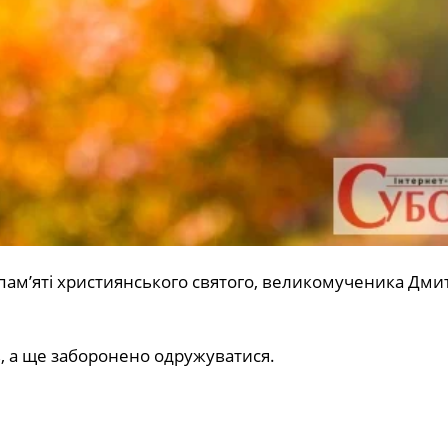
пам’яті християнського святого, великомученика Дми
, а ще заборонено одружуватися.