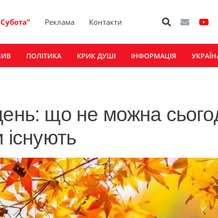
“Субота”
Реклама
Контакти
ЗИВ
ПОЛІТИКА
КРИК ДУШІ
ІНФОРМАЦІЯ
УКРАЇН
день: що не можна сього
и існують