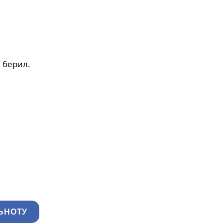
 берил.
ЬНОТУ