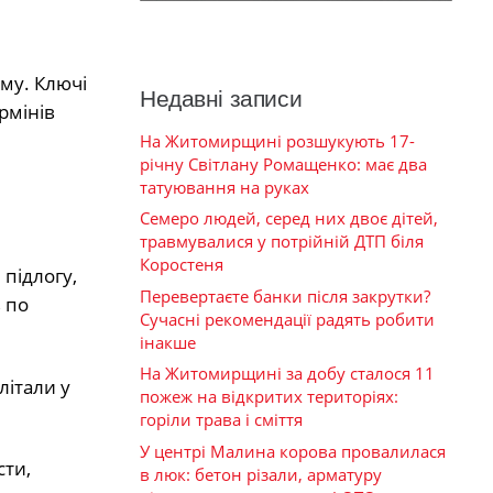
му. Ключі
Недавні записи
рмінів
На Житомирщині розшукують 17-
річну Світлану Ромащенко: має два
татуювання на руках
Семеро людей, серед них двоє дітей,
травмувалися у потрійній ДТП біля
Коростеня
підлогу,
Перевертаєте банки після закрутки?
 по
Сучасні рекомендації радять робити
інакше
На Житомирщині за добу сталося 11
літали у
пожеж на відкритих територіях:
горіли трава і сміття
У центрі Малина корова провалилася
сти,
в люк: бетон різали, арматуру