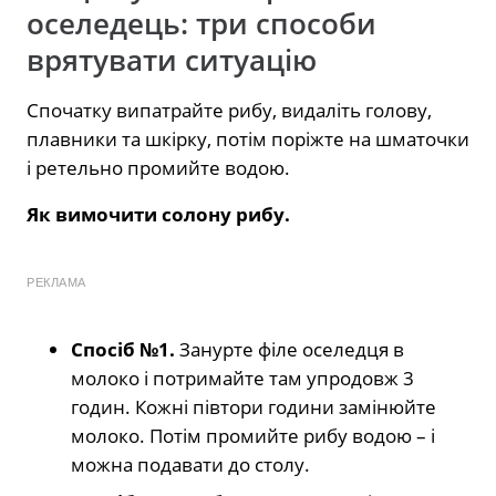
оселедець: три способи
врятувати ситуацію
Спочатку випатрайте рибу, видаліть голову,
плавники та шкірку, потім поріжте на шматочки
і ретельно промийте водою.
Як вимочити солону рибу.
РЕКЛАМА
Спосіб №1.
Занурте філе оселедця в
молоко і потримайте там упродовж 3
годин. Кожні півтори години замінюйте
молоко. Потім промийте рибу водою – і
можна подавати до столу.