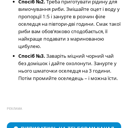
Спосіб №2.
Треба приготувати рідину для
вимочування риби. Змішайте оцет і воду у
пропорції 1:5 і занурте в розчин філе
оселедця на півтори-дві години. Смак такої
риби вам обов’язково сподобається, її
найкраще подавати з маринованою
цибулею.
Спосіб №3.
Заваріть міцний чорний чай
без домішок і дайте охолонути. Занурте у
нього шматочки оселедця на 3 години.
Потім промийте оселедець – і можна їсти.
РЕКЛАМА