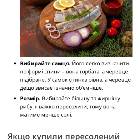
Вибирайте самця.
Його легко визначити
по формі спини – вона горбата, а черевце
підібране. У самок спинка рівна, а черевце
дещо звисає і значно об’ємніше.
Розмір.
Вибирайте більшу та жирнішу
рибу, її важко пересолити, тому вона
матиме менше солі.
Якщо купили пересолений