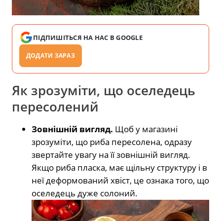
ПІДПИШІТЬСЯ НА НАС В GOOGLE
ДОДАТИ ЗАРАЗ
Як зрозуміти, що оселедець
пересолений
Зовнішній вигляд.
Щоб у магазині
зрозуміти, що риба пересолена, одразу
звертайте увагу на її зовнішній вигляд.
Якщо риба пласка, має щільну структуру і в
неї деформований хвіст, це ознака того, що
оселедець дуже солоний.