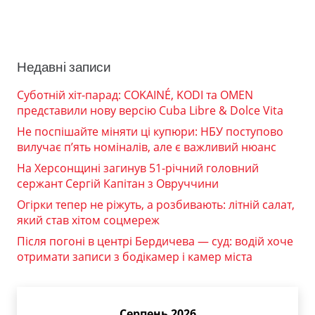
Недавні записи
Суботній хіт-парад: COKAINÉ, KODI та OMEN
представили нову версію Cuba Libre & Dolce Vita
Не поспішайте міняти ці купюри: НБУ поступово
вилучає п’ять номіналів, але є важливий нюанс
На Херсонщині загинув 51-річний головний
сержант Сергій Капітан з Овруччини
Огірки тепер не ріжуть, а розбивають: літній салат,
який став хітом соцмереж
Після погоні в центрі Бердичева — суд: водій хоче
отримати записи з бодікамер і камер міста
Серпень 2026