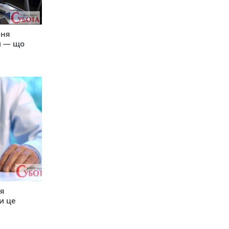
пня
и — що
ся
и це