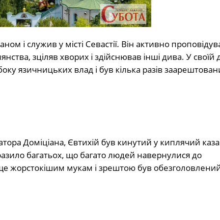
ном і служив у місті Севастії. Він активно проповідув
нства, зціляв хворих і здійснював інші дива. У своїй 
боку язичницьких влад і був кілька разів заарештован
атора Доміціана, Євтихій був кинутий у киплячий каза
зило багатьох, що багато людей навернулися до
й ще жорстокішим мукам і зрештою був обезголовлений