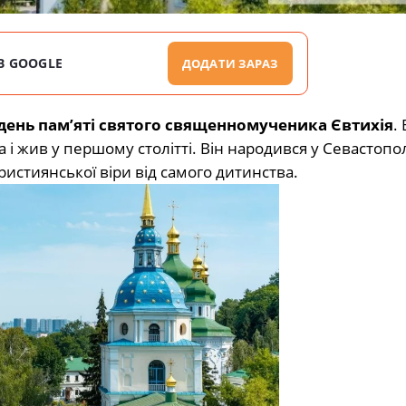
В GOOGLE
ДОДАТИ ЗАРАЗ
день пам’яті святого священномученика Євтихія
.
 і жив у першому столітті. Він народився у Севастопол
християнської віри від самого дитинства.