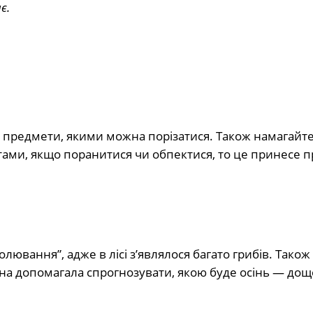
є.
і предмети, якими можна порізатися. Також намагайт
етами, якщо поранитися чи обпектися, то це принесе 
ювання”, адже в лісі з’являлося багато грибів. Також
она допомагала спрогнозувати, якою буде осінь — до