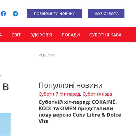
ПОВІДОМИТИ НОВИНУ
МОЯ СУБОТА
А
СВІТ
ЗДОРОВ’Я
ПОРАДИ
СУБОТНЯ КАВА
РЕКЛАМА
а
 в
Популярні новини
Суботній хіт-парад
,
Суботня кава
Суботній хіт-парад: COKAINÉ,
KODI та OMEN представили
нову версію Cuba Libre & Dolce
Vita