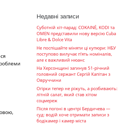
Недавні записи
Суботній хіт-парад: COKAINÉ, KODI та
OMEN представили нову версію Cuba
Libre & Dolce Vita
Не поспішайте міняти ці купюри: НБУ
поступово вилучає п’ять номіналів,
еся
але є важливий нюанс
проблеми
На Херсонщині загинув 51-річний
головний сержант Сергій Капітан з
Овруччини
Огірки тепер не ріжуть, а розбивають:
літній салат, який став хітом
соцмереж
Після погоні в центрі Бердичева —
щовою,
суд: водій хоче отримати записи з
бодікамер і камер міста