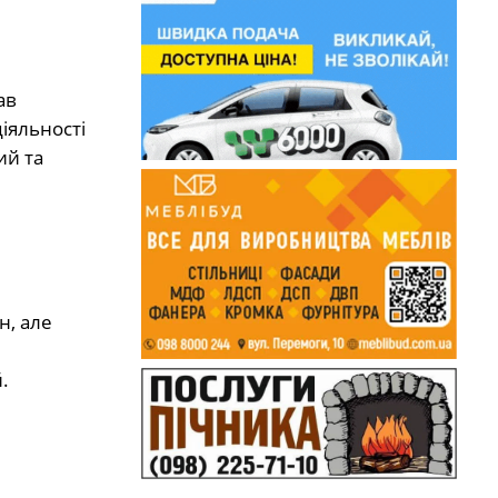
ав
діяльності
ий та
н, але
.