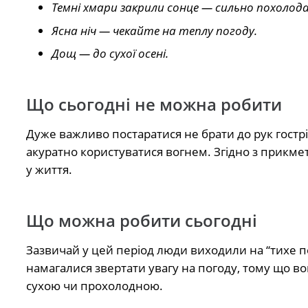
Темні хмари закрили сонце — сильно похолода
Ясна ніч — чекайте на теплу погоду.
Дощ — до сухої осені.
Що сьогодні не можна робити
Дуже важливо постаратися не брати до рук гостр
акуратно користуватися вогнем. Згідно з прикм
у життя.
Що можна робити сьогодні
Зазвичай у цей період люди виходили на “тихе пол
намагалися звертати увагу на погоду, тому що в
сухою чи прохолодною.