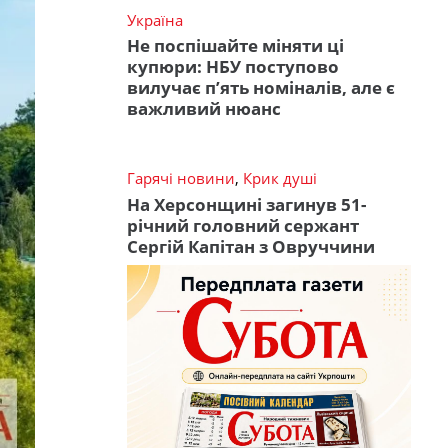
Україна
Не поспішайте міняти ці
купюри: НБУ поступово
вилучає п’ять номіналів, але є
важливий нюанс
Гарячі новини
,
Крик душі
На Херсонщині загинув 51-
річний головний сержант
Сергій Капітан з Овруччини