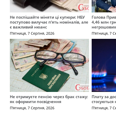
Не поспішайте міняти ці купюри: НБУ
Голова Прив
поступово вилучає п’ять номіналів, але
4,46 млн грн
є важливий нюанс
негрошових
П’ятниця, 7 Серпня, 2026
П’ятниця, 7 С
Не отримуєте пенсію через брак стажу:
Плату за до
як оформити посвідчення
стосуються 
П’ятниця, 7 Серпня, 2026
П’ятниця, 7 С