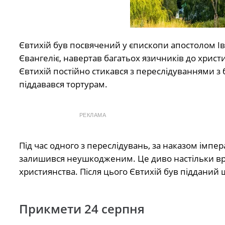
Євтихій був посвячений у єпископи апостолом Іва
Євангеліє, навертав багатьох язичників до христия
Євтихій постійно стикався з переслідуваннями з 
піддавався тортурам.
РЕКЛАМА
Під час одного з переслідувань, за наказом імпер
залишився неушкодженим. Це диво настільки вра
християнства. Після цього Євтихій був піддани
Прикмети 24 серпня