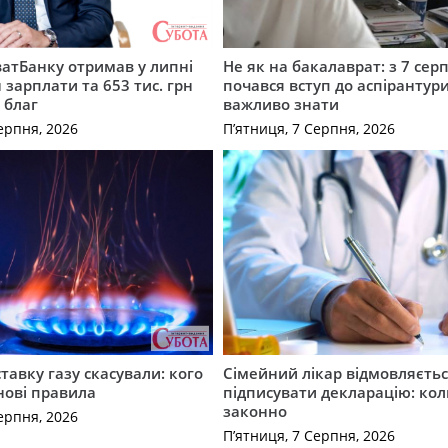
атБанку отримав у липні
Не як на бакалаврат: з 7 сер
 зарплати та 653 тис. грн
почався вступ до аспірантур
 благ
важливо знати
ерпня, 2026
П’ятниця, 7 Серпня, 2026
ставку газу скасували: кого
Сімейний лікар відмовляєть
нові правила
підписувати декларацію: кол
законно
ерпня, 2026
П’ятниця, 7 Серпня, 2026