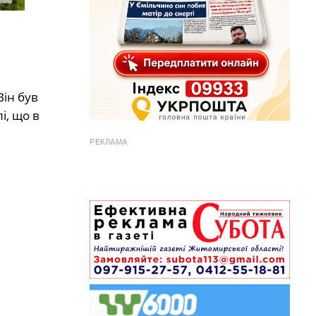
 Він був
і, що в
РЕКЛАМА