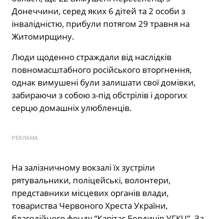
Донеччини, серед яких 6 дітей та 2 особи з
інвалідністю, прибули потягом 29
травня на
Житомирщину.
Люди щоденно стражда
ли
від наслідків
повномасштабного російського вторгнення,
однак вимушені були залишати свої домівки,
забираючи з собою з-під обстрілів
і дорогих
серцю домашніх улюбленців.
РЕКЛАМА
На залізничному вокзалі їх зустріли
рятувальники, поліцейські, волонтери,
представники місцевих органів влади,
товариства Червоного Хреста України,
благодійного фонду “Карітас Бердичів УГКЦ”. За