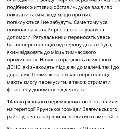
подібних життєвих обставин, дуже важливо
показати таким людям, що про них
попіклуються і не забудуть. Саме тому усе
починається з найпростішого — уваги та
допомоги. Рятувальники переносять увесь
багаж переселенців від перону до автобуса,
яким відвозять до місць тимчасового
проживання. На місці працюють психологи
ДСНС, які знаходять підхід як до малечі, так і до
дорослих. Прямо ж на вокзалі переселенці
мають змогу перекусити, а також отримати
фінансову допомогу від держави.
14
внутрішнього переміщених осіб розселили
на території Ярунської громади Звягельського
району, решта вирішили оселитися самостійно.
Загалом на сьогодні за період з 19 квітня