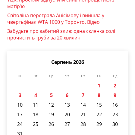
матір’ю
Світоліна переграла Анісімову і вийшла у
чвертьфінал WTA 1000 у Торонто. Відео
Забудьте про забитий злив: одна склянка солі
прочистить труби за 20 хвилин
Серпень 2026
Пн
Вт
Ср
Чт
Пт
Сб
Нд
1
2
3
4
5
6
7
8
9
10
11
12
13
14
15
16
17
18
19
20
21
22
23
24
25
26
27
28
29
30
31