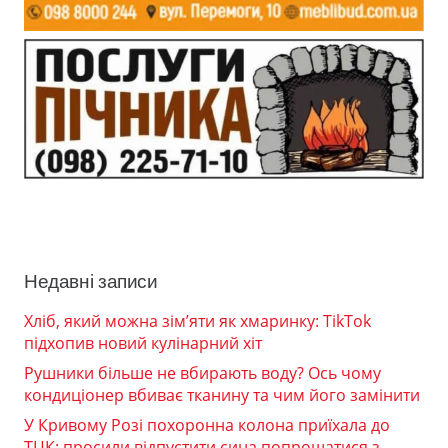
Недавні записи
Хліб, який можна зім’яти як хмаринку: TikTok
підхопив новий кулінарний хіт
Рушники більше не вбирають воду? Ось чому
кондиціонер вбиває тканину та чим його замінити
У Кривому Розі похоронна колона приїхала до
ТЦК: просили відпустити сина попрощатися з