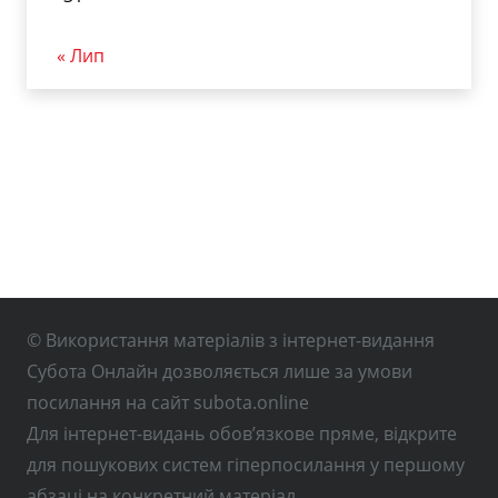
« Лип
© Використання матеріалів з інтернет-видання
Субота Онлайн дозволяється лише за умови
посилання на сайт subota.online
Для інтернет-видань обов’язкове пряме, відкрите
для пошукових систем гіперпосилання у першому
абзаці на конкретний матеріал.