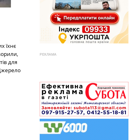
х їхнє
ворили,
РЕКЛАМА
тів для
 Джерело