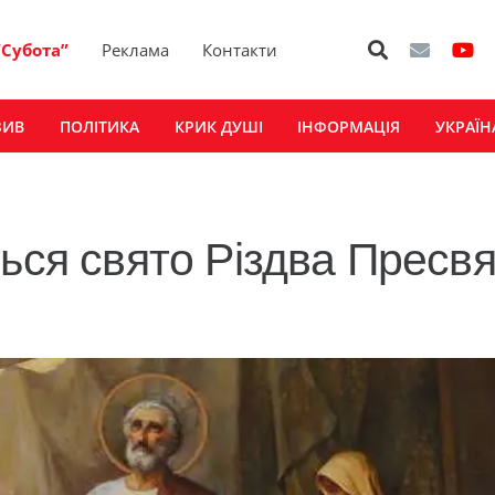
“Субота”
Реклама
Контакти
ЗИВ
ПОЛІТИКА
КРИК ДУШІ
ІНФОРМАЦІЯ
УКРАЇН
ься свято Різдва Пресвя