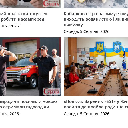
рийшла на картку: сім
Кабачкова ікра на зиму: чом
о робити насамперед
виходить водянистою і як в
помилку
рпня, 2026
Середа, 5 Серпня, 2026
мирщини посилили новою
«Полісся. Вареник FEST» у Жи
о отримали підрозділи
коли та де пройде родинне с
рпня, 2026
Середа, 5 Серпня, 2026