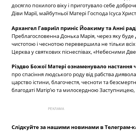
досягло похилого віку і приготувало себе добро
Діви Марії, майбутньої Матері Господа Ісуса Христ
Архангел Гавриїл приніс Йоакиму та Анні раді
Преблагословенна Донька Марія, через яку буде 
чистотою і чеснотою перевершила не тільки всіх 
Церква у святкових піснеспівах, «Небесними Две
Різдво Божої Матері ознаменувало настання 
про спасіння людського роду від рабства диявола
царство істини, благочестя, чесноти та безсмертн
благодаті Матір’ю та милосердною Заступницею, 
РЕКЛАМА
Слідкуйте за нашими новинами в Телеграм-к