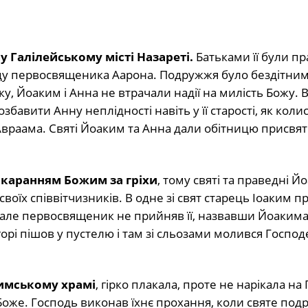
 Галілейському місті Назареті.
Батьками її були пр
роду первосвященика Аарона. Подружжя було бездітним
у, Йоаким і Анна не втрачали надії на милість Божу. 
бавити Анну неплідності навіть у її старості, як коли
Авраама. Святі Йоаким та Анна дали обітницю присвят
окаранням Божим за гріхи
, тому святі та праведні Йо
їх співвітчизників. В одне зі свят старець Іоаким пр
, але первосвященик не прийняв її, назвавши Йоаким
орі пішов у пустелю і там зі сльозами молився Господ
лимському храмі
, гірко плакала, проте не нарікала на 
Боже. Господь виконав їхнє прохання, коли святе под