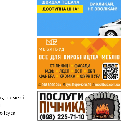
ь, на межі
м
 Ісуса