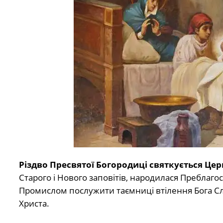
Різдво Пресвятої Богородиці святкується Цер
Старого і Нового заповітів, народилася Преблаго
Промислом послужити таємниці втілення Бога Сло
Христа.