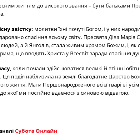
чесним життям до високого звання – бути батьками Пр
а.
сну звістку
: молитви їхні почуті Богом, і у них народ
даровано спасіння всьому світу. Пресвята Діва Марія 
людей, а й Янголів, стала живим храмом Божим, і, як 
рима, що вводять Христа у Всесвіт заради спасіння д
часу
, коли почали здійснюватися великі й втішні обітн
. Ця подія наблизила на землі благодатне Царство Бо
ого життя. Мати Першонародженого всієї тварі є і усім
до якої ми постійно вдаємося з синовою відвагою.
аналі
Субота Онлайн