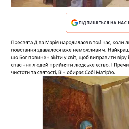
ПІДПИШІТЬСЯ НА НАС 
Пресвята Діва Марія народилася в той час, коли 
повстання здавалося вже неможливим. Найкращі р
що Бог повинен зійти у світ, щоб виправити віру 
спасіння людей прийняти людське єство. І Пречис
чистоти та святості, Він обирає Собі Матір’ю.