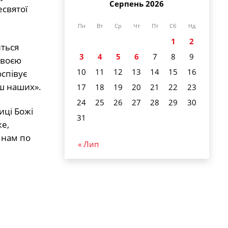
Серпень 2026
есвятої
Пн
Вт
Ср
Чт
Пт
Сб
Нд
1
2
иться
3
4
5
6
7
8
9
Своєю
10
11
12
13
14
15
16
оспівує
уш наших».
17
18
19
20
21
22
23
24
25
26
27
28
29
30
иці Божі
31
же,
 нам по
« Лип