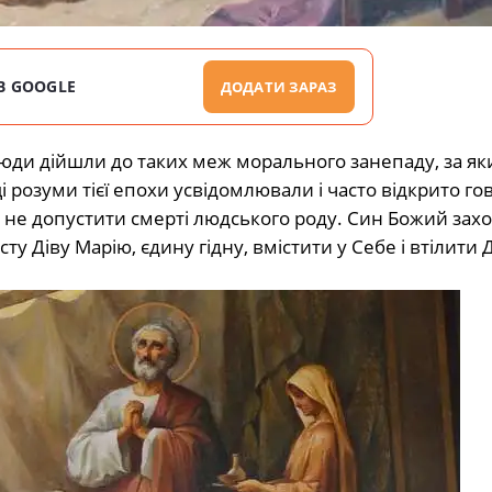
В GOOGLE
ДОДАТИ ЗАРАЗ
люди дійшли до таких меж морального занепаду, за яки
озуми тієї епохи усвідомлювали і часто відкрито го
і не допустити смерті людського роду. Син Божий захо
ту Діву Марію, єдину гідну, вмістити у Себе і втілити