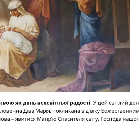
квою як день всесвітньої радості
. У цей світлий ден
словенна Діва Марія, покликана від віку Божественни
ва – явитися Матір’ю Спасителя світу, Господа нашого