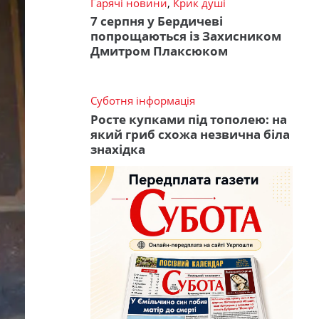
Гарячі новини
,
Крик душі
7 серпня у Бердичеві
попрощаються із Захисником
Дмитром Плаксюком
Суботня інформація
Росте купками під тополею: на
який гриб схожа незвична біла
знахідка