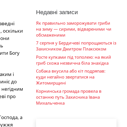
Недавні записи
Як правильно заморожувати гриби
аведні
на зиму — сирими, відвареними чи
, оскільки
обсмаженими
Вони
7 серпня у Бердичеві попрощаються із
сь
Захисником Дмитром Плаксюком
ити Богу
Росте купками під тополею: на який
гриб схожа незвична біла знахідка
Собака вкусила або кіт подряпав:
аким і
куди негайно звертатися на
иніс до
Житомирщині
а негідним
Корнинська громада провела в
еві про
останню путь Захисника Івана
Михальченка
Господа, а
ружжя