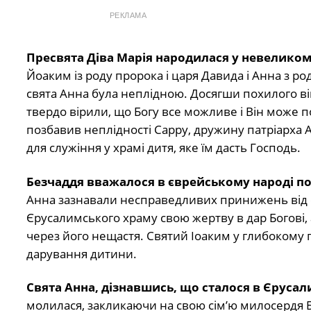
РЕКЛАМА
Пресвята Діва Марія народилася у невеликому
Йоаким із роду пророка і царя Давида і Анна з 
свята Анна була неплідною. Досягши похилого вік
твердо вірили, що Богу все можливе і Він може поз
позбавив неплідності Сарру, дружину патріарха 
для служіння у храмі дитя, яке їм дасть Господь.
Безчаддя вважалося в єврейському народі п
Анна зазнавали несправедливих принижень від сво
Єрусалимського храму свою жертву в дар Богові
через його нещастя. Святий Іоаким у глибокому г
дарування дитини.
Свята Анна, дізнавшись, що сталося в Єруса
молилася, закликаючи на свою сім’ю милосердя 