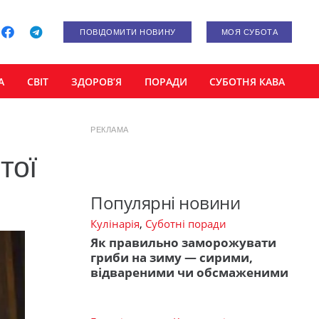
ПОВІДОМИТИ НОВИНУ
МОЯ СУБОТА
А
СВІТ
ЗДОРОВ’Я
ПОРАДИ
СУБОТНЯ КАВА
РЕКЛАМА
тої
Популярні новини
Кулінарія
,
Суботні поради
Як правильно заморожувати
гриби на зиму — сирими,
відвареними чи обсмаженими