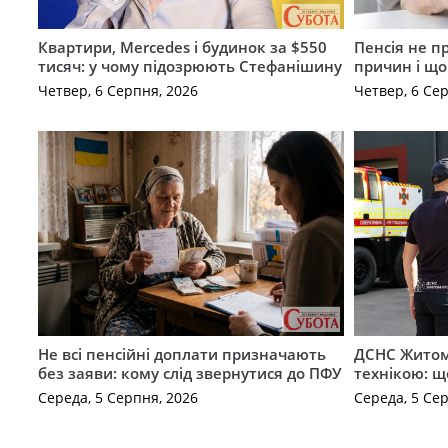
Квартири, Mercedes і будинок за $550
Пенсія не п
тисяч: у чому підозрюють Стефанішину
причин і щ
Четвер, 6 Серпня, 2026
Четвер, 6 Се
Не всі пенсійні доплати призначають
ДСНС Жито
без заяви: кому слід звернутися до ПФУ
технікою: щ
Середа, 5 Серпня, 2026
Середа, 5 Се