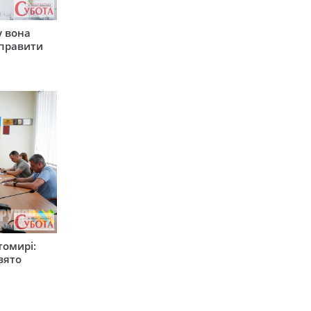
у вона
иправити
томирі:
вято