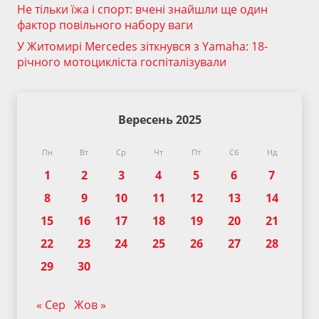
Не тільки їжа і спорт: вчені знайшли ще один
фактор повільного набору ваги
У Житомирі Mercedes зіткнувся з Yamaha: 18-
річного мотоцикліста госпіталізували
Вересень 2025
Пн
Вт
Ср
Чт
Пт
Сб
Нд
1
2
3
4
5
6
7
8
9
10
11
12
13
14
15
16
17
18
19
20
21
22
23
24
25
26
27
28
29
30
« Сер
Жов »