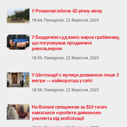
У Романові вбили 42-річну жінку
18:44, Понеділок, 22 Вересня, 2025
У Бердичеві суд виніс вирок грабіжнику,
що погрожував продавчині
револьвером
18:39, Понеділок, 22 Вересня, 2025
У Шотландії є вулиця довжиною лише 2
метри — найкоротша у світі
18:38, Понеділок, 22 Вересня, 2025
На Волині священник за $10 тисяч
намагався «зробити дияконом»
ухилянта від мобілізації