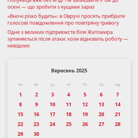
Полуниця вже без ягід? Не залишайте її так до
осені — що зробити з кущами зараз
«Вночі різко будить»: в Овручі просять прибрати
голосові повідомлення про повітряну тривогу
Одне з великих підприємств біля Житомира
зупиняється після атаки: коли відновить роботу —
невідомо
Вересень 2025
Пн
Вт
Ср
Чт
Пт
Сб
Нд
1
2
3
4
5
6
7
8
9
10
11
12
13
14
15
16
17
18
19
20
21
22
23
24
25
26
27
28
29
30