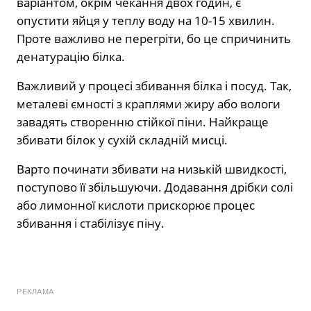
варіантом, окрім чекання двох годин, є
опустити яйця у теплу воду на 10-15 хвилин.
Проте важливо не перегріти, бо це спричинить
денатурацію білка.
Важливий у процесі збивання білка і посуд. Так,
металеві ємності з краплями жиру або вологи
завадять створенню стійкої піни. Найкраще
збивати білок у сухій складній мисці.
Варто починати збивати на низькій швидкості,
поступово її збільшуючи. Додавання дрібки солі
або лимонної кислоти прискорює процес
збивання і стабілізує піну.
РЕКЛАМА