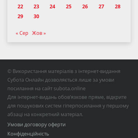
22
23
24
25
26
27
28
29
30
« Сер
Жов »
© Використання матеріалів з інтернет-видання
Субота Онлайн дозволяється лише за умови
посилання на сайт subota.online
Для інтернет-видань обов’язкове пряме, відкрите
для пошукових систем гіперпосилання у першому
абзаці на конкретний матеріал.
Умови договору оферти
Конфіденційність