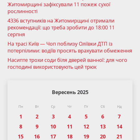
Житомирщині зафіксували 11 пожеж сухої
рослинності
4336 вступників на Житомирщині отримали
рекомендації: що треба зробити до 18:00 11
серпня
На трасі Київ — Чоп поблизу Оліївки ДТП із
потерпілими: водіїв просять врахувати обмеження
Насипте трохи соди біля дверей ванної: для чого
господині використовують цей трюк
Вересень 2025
Пн
Вт
Ср
Чт
Пт
Сб
Нд
1
2
3
4
5
6
7
8
9
10
11
12
13
14
15
16
17
18
19
20
21