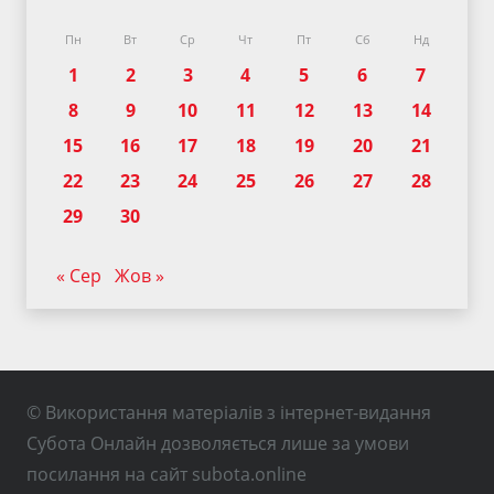
Пн
Вт
Ср
Чт
Пт
Сб
Нд
1
2
3
4
5
6
7
8
9
10
11
12
13
14
15
16
17
18
19
20
21
22
23
24
25
26
27
28
29
30
« Сер
Жов »
© Використання матеріалів з інтернет-видання
Субота Онлайн дозволяється лише за умови
посилання на сайт subota.online