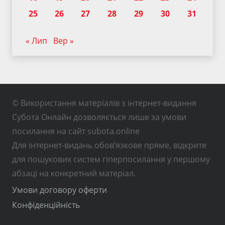
25
26
27
28
29
30
31
« Лип
Вер »
© Використання матеріалів з інтернет-видання
Субота Онлайн дозволяється лише за умови
посилання на сайт subota.online
Для інтернет-видань обов’язкове пряме, відкрите
для пошукових систем гіперпосилання у першому
абзаці на конкретний матеріал.
Умови договору оферти
Конфіденційність