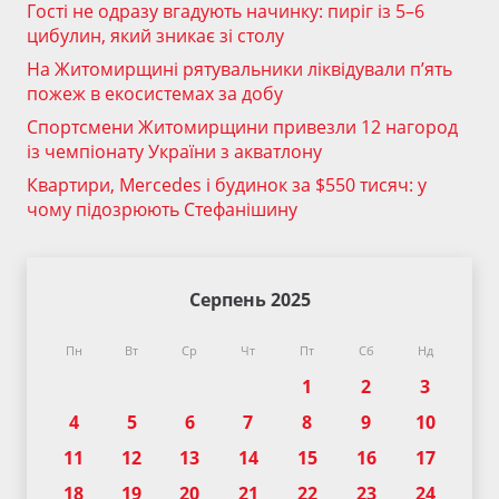
Гості не одразу вгадують начинку: пиріг із 5–6
цибулин, який зникає зі столу
На Житомирщині рятувальники ліквідували п’ять
пожеж в екосистемах за добу
Спортсмени Житомирщини привезли 12 нагород
із чемпіонату України з акватлону
Квартири, Mercedes і будинок за $550 тисяч: у
чому підозрюють Стефанішину
Серпень 2025
Пн
Вт
Ср
Чт
Пт
Сб
Нд
1
2
3
4
5
6
7
8
9
10
11
12
13
14
15
16
17
18
19
20
21
22
23
24