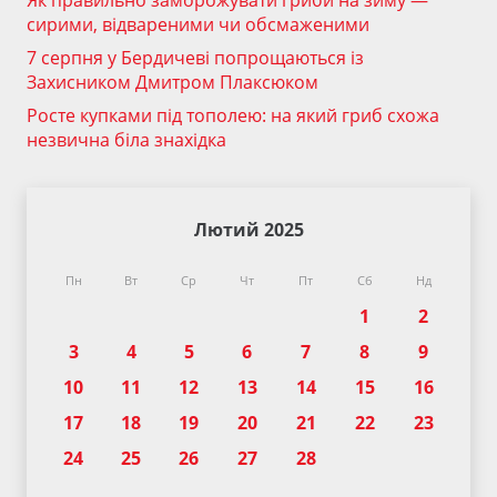
Як правильно заморожувати гриби на зиму —
сирими, відвареними чи обсмаженими
7 серпня у Бердичеві попрощаються із
Захисником Дмитром Плаксюком
Росте купками під тополею: на який гриб схожа
незвична біла знахідка
Лютий 2025
Пн
Вт
Ср
Чт
Пт
Сб
Нд
1
2
3
4
5
6
7
8
9
10
11
12
13
14
15
16
17
18
19
20
21
22
23
24
25
26
27
28