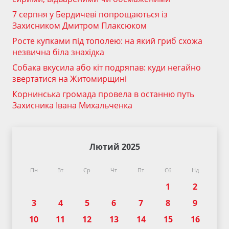
7 серпня у Бердичеві попрощаються із
Захисником Дмитром Плаксюком
Росте купками під тополею: на який гриб схожа
незвична біла знахідка
Собака вкусила або кіт подряпав: куди негайно
звертатися на Житомирщині
Корнинська громада провела в останню путь
Захисника Івана Михальченка
Лютий 2025
Пн
Вт
Ср
Чт
Пт
Сб
Нд
1
2
3
4
5
6
7
8
9
10
11
12
13
14
15
16