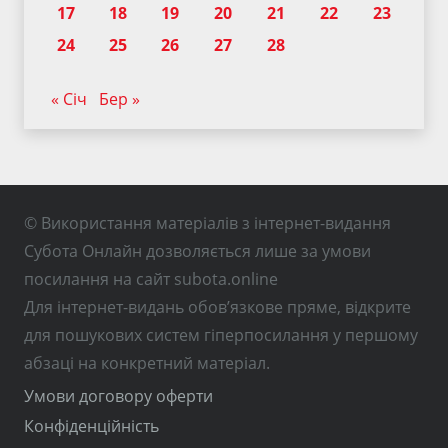
17
18
19
20
21
22
23
24
25
26
27
28
« Січ
Бер »
© Використання матеріалів з інтернет-видання
Субота Онлайн дозволяється лише за умови
посилання на сайт subota.online
Для інтернет-видань обов’язкове пряме, відкрите
для пошукових систем гіперпосилання у першому
абзаці на конкретний матеріал.
Умови договору оферти
Конфіденційність