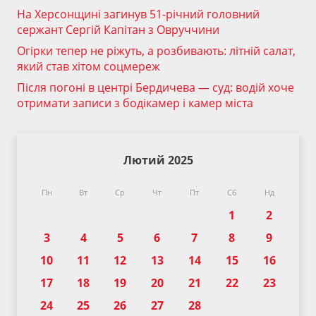
На Херсонщині загинув 51-річний головний
сержант Сергій Капітан з Овруччини
Огірки тепер не ріжуть, а розбивають: літній салат,
який став хітом соцмереж
Після погоні в центрі Бердичева — суд: водій хоче
отримати записи з бодікамер і камер міста
Лютий 2025
Пн
Вт
Ср
Чт
Пт
Сб
Нд
1
2
3
4
5
6
7
8
9
10
11
12
13
14
15
16
17
18
19
20
21
22
23
24
25
26
27
28