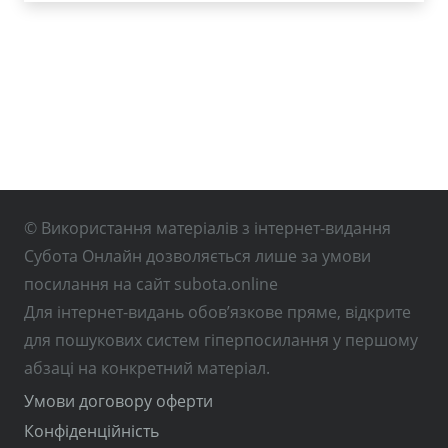
© Використання матеріалів з інтернет-видання
Субота Онлайн дозволяється лише за умови
посилання на сайт subota.online
Для інтернет-видань обов’язкове пряме, відкрите
для пошукових систем гіперпосилання у першому
абзаці на конкретний матеріал.
Умови договору оферти
Конфіденційність