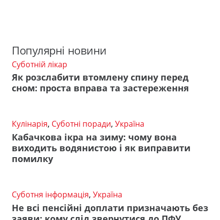
Популярні новини
Суботній лікар
Як розслабити втомлену спину перед
сном: проста вправа та застереження
Кулінарія
,
Суботні поради
,
Україна
Кабачкова ікра на зиму: чому вона
виходить водянистою і як виправити
помилку
Суботня інформація
,
Україна
Не всі пенсійні доплати призначають без
заяви: кому слід звернутися до ПФУ