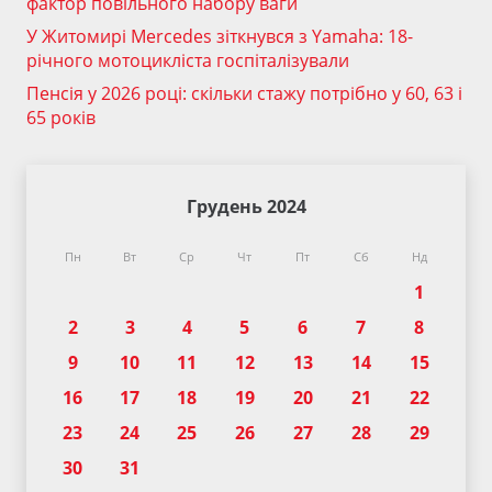
фактор повільного набору ваги
У Житомирі Mercedes зіткнувся з Yamaha: 18-
річного мотоцикліста госпіталізували
Пенсія у 2026 році: скільки стажу потрібно у 60, 63 і
65 років
Грудень 2024
Пн
Вт
Ср
Чт
Пт
Сб
Нд
1
2
3
4
5
6
7
8
9
10
11
12
13
14
15
16
17
18
19
20
21
22
23
24
25
26
27
28
29
30
31